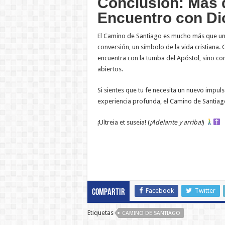
Conclusión: Más q
Encuentro con Di
El Camino de Santiago es mucho más que una r
conversión, un símbolo de la vida cristiana.
encuentra con la tumba del Apóstol, sino co
abiertos.
Si sientes que tu fe necesita un nuevo impul
experiencia profunda, el Camino de Santiago
¡Ultreia et suseia! (
¡Adelante y arriba!
)
Facebook
Twitter
Compartir
Etiquetas
CAMINO DE SANTIAGO