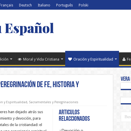
Français
Deutsch
Italiano
Português
Polski
u Español
dición
Moral y Vida Cristiana
Oración y Espiritualidad
Fe
Vera 
eregrinación de Fe, Historia y
n y Espiritualidad
,
Sacramentales y Peregrinaciones
Articulos
eres han dejado atrás sus
relaccionados
miento y devoción, para
les de la cristiandad: el
¿Devoción o