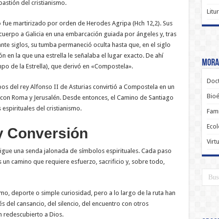
bastión del cristianismo.
Litu
 fue martirizado por orden de Herodes Agripa (Hch 12,2). Sus
 cuerpo a Galicia en una embarcación guiada por ángeles y, tras
nte siglos, su tumba permaneció oculta hasta que, en el siglo
n en la que una estrella le señalaba el lugar exacto. De ahí
Moral
o de la Estrella), que derivó en «Compostela».
Doct
pos del rey Alfonso II de Asturias convirtió a Compostela en un
Bioé
o con Roma y Jerusalén. Desde entonces, el Camino de Santiago
espirituales del cristianismo.
Fami
Ecol
 y Conversión
Virt
 sigue una senda jalonada de símbolos espirituales. Cada paso
s un camino que requiere esfuerzo, sacrificio y, sobre todo,
, deporte o simple curiosidad, pero a lo largo de la ruta han
s del cansancio, del silencio, del encuentro con otros
n redescubierto a Dios.