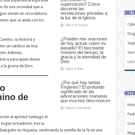
o una experiencia espiritual
superstición? Cómo
en. En una sociedad que a
discernir las
Doctr
revelaciones privadas a
igue siendo un recordatorio
la luz de la Iglesia
camino que se anda con los
Cate
Hace 13 horas
Dog
¿Pueden mis oraciones
Camino, su historia y
de hoy actuar sobre mi
Sagr
cómo un católico de hoy
pasado? El fascinante
misterio del tiempo, la
Sac
ción. Además,
gracia y la eternidad de
ctica para quien desee
Dios
Los
a la gracia de Dios.
Hace 5 días
¿Por qué hay tantas
do
Vírgenes? El profundo
significado de las
Histo
mino de
advocaciones marianas
que muchos desconocen
Hist
Hace 2 semanas
Padr
oción al apóstol Santiago el
Según la tradición, tras la
Conc
Evangelio en Hispania, sembrando la semilla de la fe en una
Magi