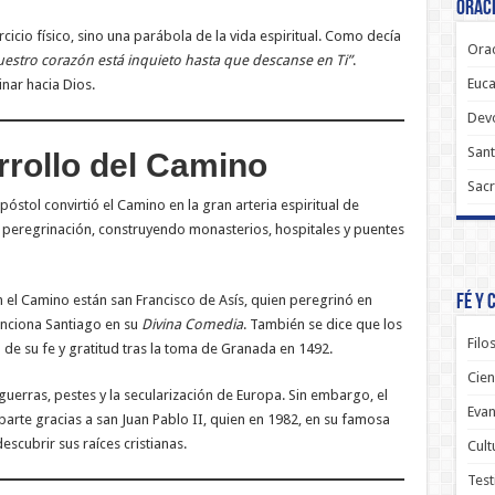
Oraci
rcicio físico, sino una parábola de la vida espiritual. Como decía
Orac
 nuestro corazón está inquieto hasta que descanse en Ti”
.
Euca
nar hacia Dios.
Dev
Sant
arrollo del Camino
Sacr
póstol convirtió el Camino en la gran arteria espiritual de
 peregrinación, construyendo monasterios, hospitales y puentes
on el Camino están san Francisco de Asís, quien peregrinó en
Fé y 
enciona Santiago en su
Divina Comedia
. También se dice que los
Filo
e su fe y gratitud tras la toma de Granada en 1492.
Cien
uerras, pestes y la secularización de Europa. Sin embargo, el
Evan
 parte gracias a san Juan Pablo II, quien en 1982, en su famosa
scubrir sus raíces cristianas.
Cult
Test