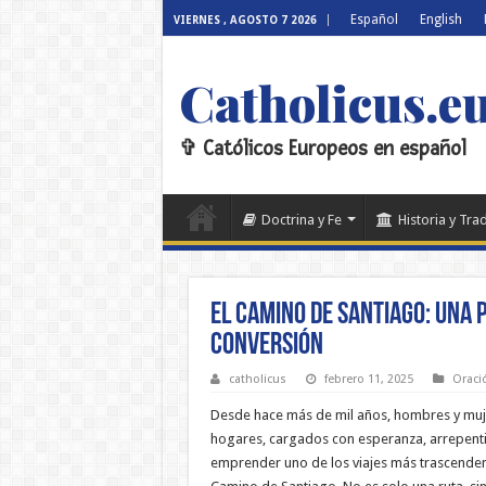
Español
English
VIERNES , AGOSTO 7 2026
Catholicus.e
✞ Católicos Europeos en español
Doctrina y Fe
Historia y Tra
El Camino de Santiago: Una P
Conversión
catholicus
febrero 11, 2025
Oració
Desde hace más de mil años, hombres y muj
hogares, cargados con esperanza, arrepenti
emprender uno de los viajes más trascendenta