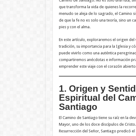
Camino de Santiago. No es solo una ruta, sin
que transforma la vida de quienes la recorr
menudo se aleja de lo sagrado, el Camino s
de que la fe no es solo una teoría, sino un 
pies y con el alma.
En este artículo, exploraremos el origen del 
tradición, su importancia para la Iglesia y 
puede vivirlo como una auténtica peregrina
compartiremos anécdotas e información prá
emprender este viaje con el corazón abierto 
1. Origen y Senti
Espiritual del Ca
Santiago
El Camino de Santiago tiene su raíz en la dev
Mayor, uno de los doce discípulos de Cristo. 
Resurrección del Señor, Santiago predicó el 