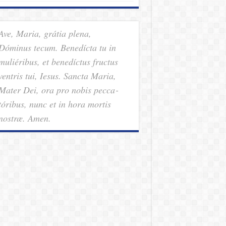
Ave, Maria, grátia plena,
Dóminus tecum. Benedícta tu in
muliéribus, et benedíctus fructus
ventris tui, Iesus. Sancta Maria,
Mater Dei, ora pro nobis pec­ca­
tóribus, nunc et in hora mortis
nostræ. Amen.