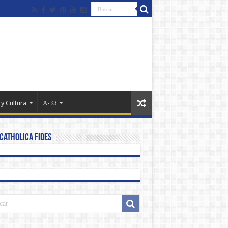
 y Cultura
Α- Ω
Catholica Fides