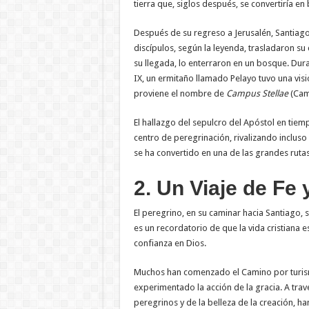
tierra que, siglos después, se convertiría en 
Después de su regreso a Jerusalén, Santiago
discípulos, según la leyenda, trasladaron su
su llegada, lo enterraron en un bosque. Dura
IX, un ermitaño llamado Pelayo tuvo una visió
proviene el nombre de
Campus Stellae
(Camp
El hallazgo del sepulcro del Apóstol en tiem
centro de peregrinación, rivalizando inclus
se ha convertido en una de las grandes rutas 
2. Un Viaje de Fe
El peregrino, en su caminar hacia Santiago,
es un recordatorio de que la vida cristiana e
confianza en Dios.
Muchos han comenzado el Camino por turismo
experimentado la acción de la gracia. A travé
peregrinos y de la belleza de la creación, ha