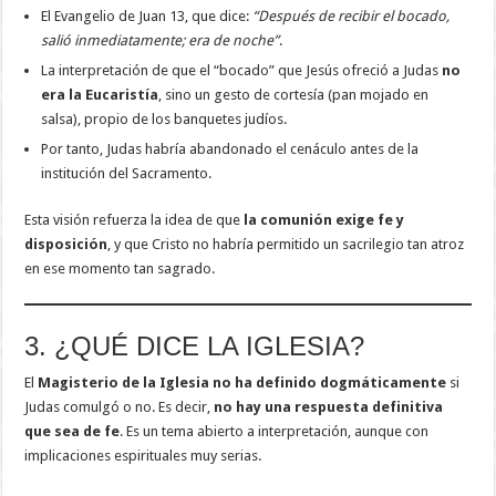
El Evangelio de Juan 13, que dice:
“Después de recibir el bocado,
salió inmediatamente; era de noche”
.
La interpretación de que el “bocado” que Jesús ofreció a Judas
no
era la Eucaristía
, sino un gesto de cortesía (pan mojado en
salsa), propio de los banquetes judíos.
Por tanto, Judas habría abandonado el cenáculo antes de la
institución del Sacramento.
Esta visión refuerza la idea de que
la comunión exige fe y
disposición
, y que Cristo no habría permitido un sacrilegio tan atroz
en ese momento tan sagrado.
3. ¿QUÉ DICE LA IGLESIA?
El
Magisterio de la Iglesia no ha definido dogmáticamente
si
Judas comulgó o no. Es decir,
no hay una respuesta definitiva
que sea de fe
. Es un tema abierto a interpretación, aunque con
implicaciones espirituales muy serias.