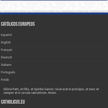
Católicos Europeos
Español
English
Français
Deutsch
Italiano
Português
Polski
Glória Patri, et Fílio, et Spirítui Sancto. Sicut erat in princípio, et nunc et
semper et in sǽcula sæculórum. Amen.
Catholicus.eu