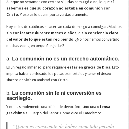
Aunque no sepamos con certeza si Judas comulgó o no, lo que
sí
sabemos es que su corazón no estaba en comunión con
Cristo
. Y eso es lo que importa verdaderamente.
Hoy, miles de católicos se acercan cada domingo a comulgar. Muchos
sin confesarse durante meses o años
, o
sin conciencia clara
del valor de lo que están recibiendo
. ¿No nos hemos convertido,
muchas veces, en pequeños Judas?
a.
La comunión no es un derecho automático.
Es un regalo inmenso, pero requiere
estar en gracia de Dios
. Esto
implica haber confesado los pecados mortales y tener el deseo
sincero de vivir en amistad con Cristo.
b.
La comunión sin fe ni conversión es
sacrilegio.
Y no es simplemente una «falta de devoción», sino una
ofensa
gravísima
al Cuerpo del Señor. Como dice el Catecismo:
“Quien es consciente de haber cometido pecado