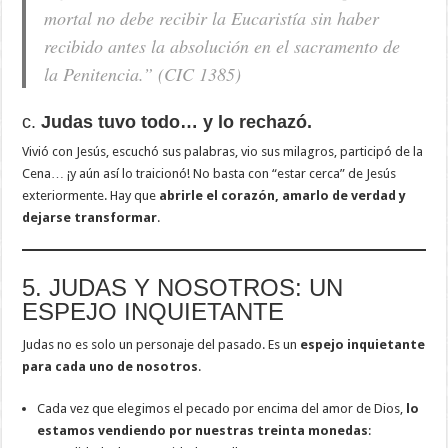
mortal no debe recibir la Eucaristía sin haber
recibido antes la absolución en el sacramento de
la Penitencia.”
(CIC 1385)
c.
Judas tuvo todo… y lo rechazó.
Vivió con Jesús, escuchó sus palabras, vio sus milagros, participó de la
Cena… ¡y aún así lo traicionó! No basta con “estar cerca” de Jesús
exteriormente. Hay que
abrirle el corazón, amarlo de verdad y
dejarse transformar
.
5. JUDAS Y NOSOTROS: UN
ESPEJO INQUIETANTE
Judas no es solo un personaje del pasado. Es un
espejo inquietante
para cada uno de nosotros
.
Cada vez que elegimos el pecado por encima del amor de Dios,
lo
estamos vendiendo por nuestras treinta monedas
: