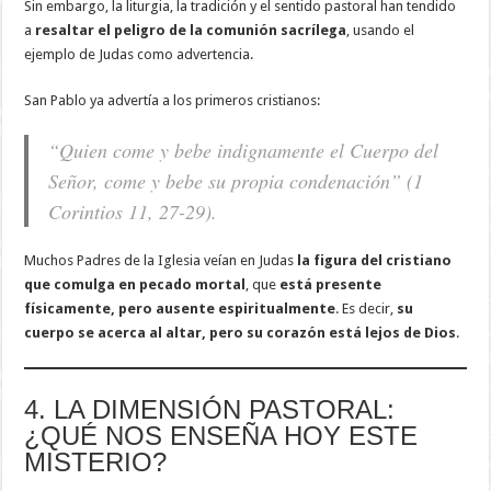
Sin embargo, la liturgia, la tradición y el sentido pastoral han tendido
a
resaltar el peligro de la comunión sacrílega
, usando el
ejemplo de Judas como advertencia.
San Pablo ya advertía a los primeros cristianos:
“Quien come y bebe indignamente el Cuerpo del
Señor, come y bebe su propia condenación”
(1
Corintios 11, 27-29).
Muchos Padres de la Iglesia veían en Judas
la figura del cristiano
que comulga en pecado mortal
, que
está presente
físicamente, pero ausente espiritualmente
. Es decir,
su
cuerpo se acerca al altar, pero su corazón está lejos de Dios
.
4. LA DIMENSIÓN PASTORAL:
¿QUÉ NOS ENSEÑA HOY ESTE
MISTERIO?