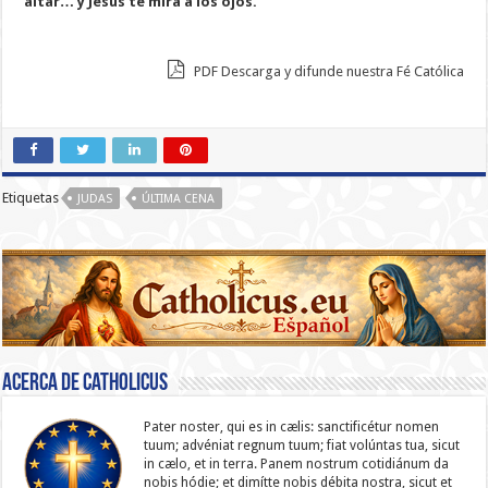
altar… y Jesús te mira a los ojos.
PDF Descarga y difunde nuestra Fé Católica
Etiquetas
JUDAS
ÚLTIMA CENA
Acerca de catholicus
Pater noster, qui es in cælis: sanc­ti­ficétur nomen
tuum; advéniat regnum tuum; fiat volúntas tua, sicut
in cælo, et in terra. Panem nostrum cotidiánum da
nobis hódie; et dimítte nobis débita nostra, sicut et