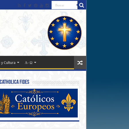
 y Cultura
Α- Ω
Catholica Fides