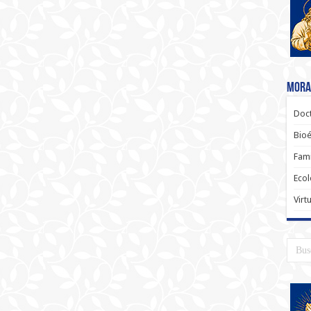
Moral
Doct
Bioé
Fami
Ecol
Virt