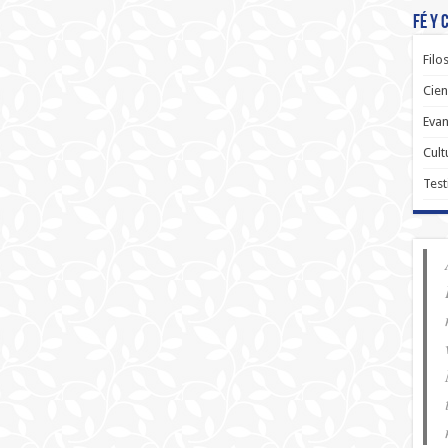
Fé y 
Filo
Cien
Evan
Cult
Test