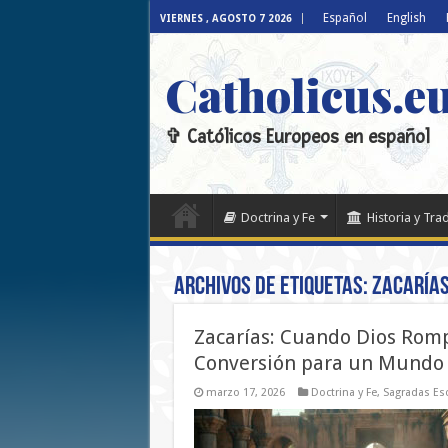
Español
English
VIERNES , AGOSTO 7 2026
Catholicus.e
✞ Católicos Europeos en español
Doctrina y Fe
Historia y Tra
Archivos de etiquetas:
Zacaría
Zacarías: Cuando Dios Romp
Conversión para un Mundo
marzo 17, 2026
Doctrina y Fe
,
Sagradas Esc