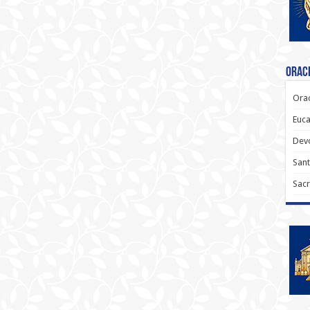
Oraci
Orac
Euca
Dev
Sant
Sacr