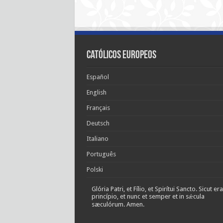
Católicos Europeos
Español
English
Français
Deutsch
Italiano
Português
Polski
Glória Patri, et Fílio, et Spirítui Sancto. Sicut era
princípio, et nunc et semper et in sǽcula
sæculórum. Amen.