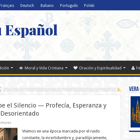
Français
Deutsch
Italiano
Português
Polski
u Español
dición
Moral y Vida Cristiana
Oración y Espiritualidad
Fe
s
Vera 
e el Silencio — Profecía, Esperanza y
 Desorientado
rituras
Vivimos en una época marcada por el ruido
constante, la incertidumbre y, paradójicamente,