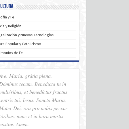
Cultura
sofía y Fe
cia y Religión
gelización y Nuevas Tecnologías
ura Popular y Catolicismo
imonios de Fe
Ave, Maria, grátia plena,
Dóminus tecum. Benedícta tu in
muliéribus, et benedíctus fructus
ventris tui, Iesus. Sancta Maria,
Mater Dei, ora pro nobis pec­ca­
tóribus, nunc et in hora mortis
nostræ. Amen.