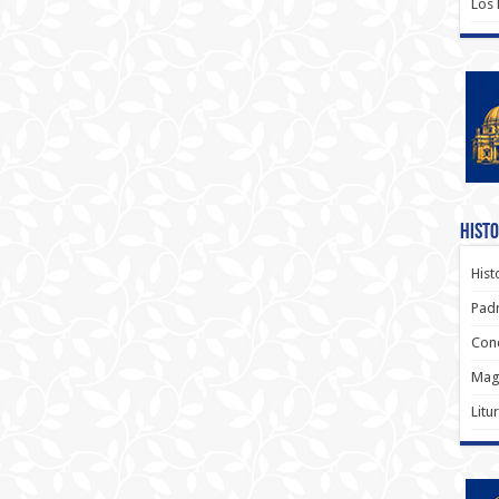
Los
Histo
Hist
Padr
Conc
Magi
Litu