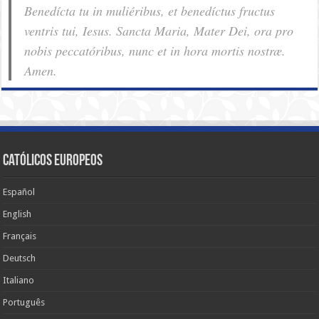
Benedícta tu in muliéribus, et benedíctus fructus
ventris tui, Iesus. Sancta Maria, Mater Dei, ora pro
nobis pec­ca­tóribus, nunc et in hora mortis nostræ.
Amen.
Católicos Europeos
Español
English
Français
Deutsch
Italiano
Português