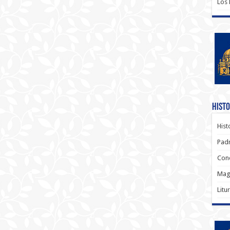
Los
Histo
Hist
Padr
Conc
Magi
Litu