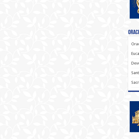
Oraci
Orac
Euca
Dev
Sant
Sacr