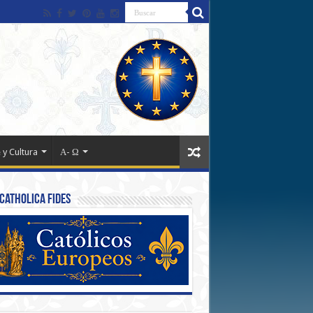
 y Cultura
Α- Ω
Catholica Fides