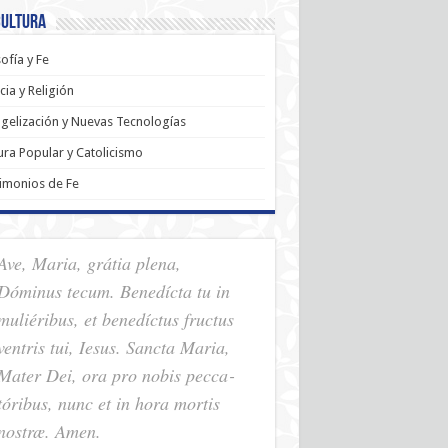
Cultura
sofía y Fe
cia y Religión
gelización y Nuevas Tecnologías
ura Popular y Catolicismo
imonios de Fe
Ave, Maria, grátia plena,
Dóminus tecum. Benedícta tu in
muliéribus, et benedíctus fructus
ventris tui, Iesus. Sancta Maria,
Mater Dei, ora pro nobis pec­ca­
tóribus, nunc et in hora mortis
nostræ. Amen.