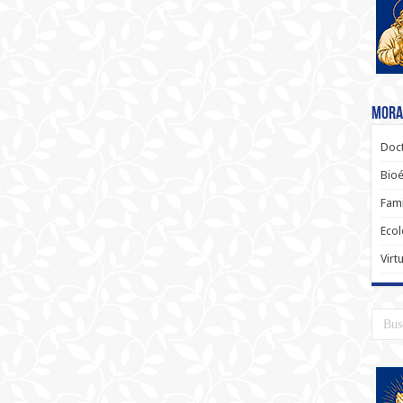
Moral
Doct
Bioé
Fami
Ecol
Virt