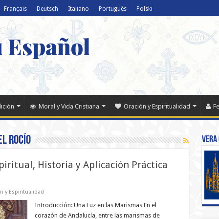
Français
Deutsch
Italiano
Português
Polski
u Español
dición
Moral y Vida Cristiana
Oración y Espiritualidad
Fe
el Rocío
Vera 
piritual, Historia y Aplicación Práctica
n y Espiritualidad
Introducción: Una Luz en las Marismas En el
corazón de Andalucía, entre las marismas de