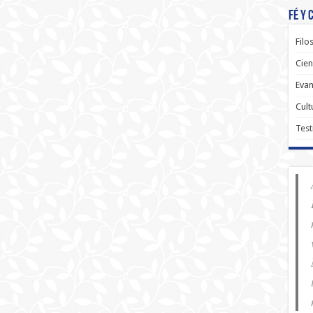
Fé y 
Filo
Cien
Evan
Cult
Test