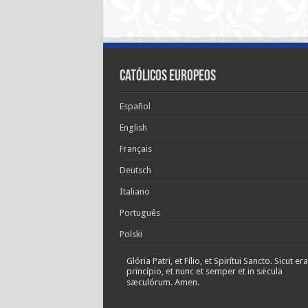
Católicos Europeos
Español
English
Français
Deutsch
Italiano
Português
Polski
Glória Patri, et Fílio, et Spirítui Sancto. Sicut era
princípio, et nunc et semper et in sǽcula
sæculórum. Amen.