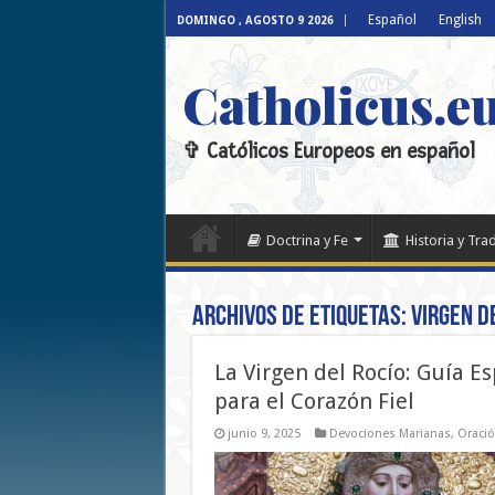
Español
English
DOMINGO , AGOSTO 9 2026
Catholicus.e
✞ Católicos Europeos en español
Doctrina y Fe
Historia y Tra
Archivos de etiquetas:
Virgen d
La Virgen del Rocío: Guía Es
para el Corazón Fiel
junio 9, 2025
Devociones Marianas
,
Oració