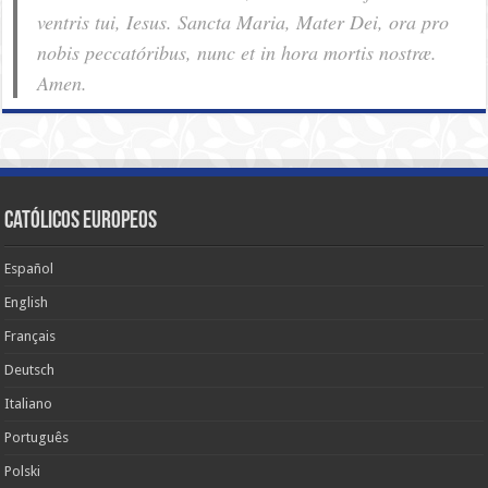
ventris tui, Iesus. Sancta Maria, Mater Dei, ora pro
nobis pec­ca­tóribus, nunc et in hora mortis nostræ.
Amen.
Católicos Europeos
Español
English
Français
Deutsch
Italiano
Português
Polski