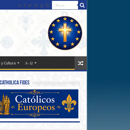
 y Cultura
Α- Ω
Catholica Fides