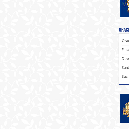
Oraci
Orac
Euca
Dev
Sant
Sacr