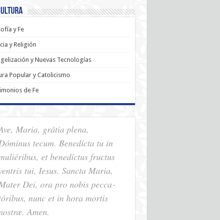
Cultura
sofía y Fe
cia y Religión
gelización y Nuevas Tecnologías
ura Popular y Catolicismo
imonios de Fe
Ave, Maria, grátia plena,
Dóminus tecum. Benedícta tu in
muliéribus, et benedíctus fructus
ventris tui, Iesus. Sancta Maria,
Mater Dei, ora pro nobis pec­ca­
tóribus, nunc et in hora mortis
nostræ. Amen.