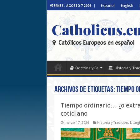
Español
English
VIERNES , AGOSTO 7 2026
Catholicus.e
✞ Católicos Europeos en español
Doctrina y Fe
Historia y Tra
Archivos de etiquetas:
Tiempo o
Tiempo ordinario… ¿o extrao
cotidiano
marzo 17, 2026
Historia y Tradición
,
Liturg