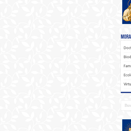
Moral
Doct
Bioé
Fami
Ecol
Virt