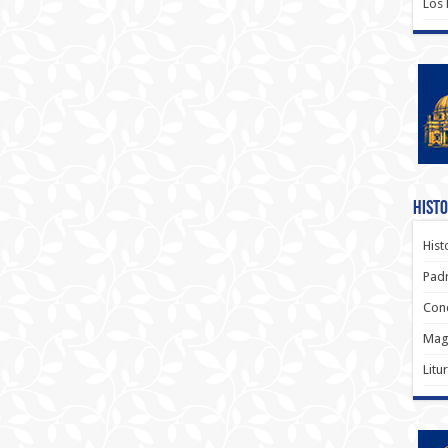
Los
Histo
Hist
Padr
Conc
Magi
Litu