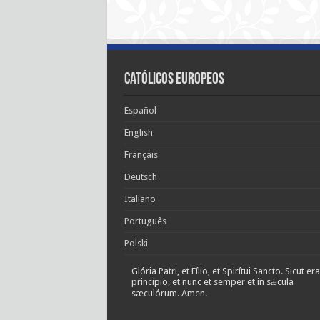
Católicos Europeos
Español
English
Français
Deutsch
Italiano
Português
Polski
Glória Patri, et Fílio, et Spirítui Sancto. Sicut era
princípio, et nunc et semper et in sǽcula
sæculórum. Amen.