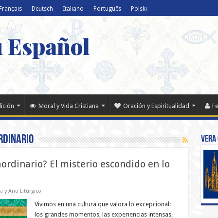
Français
Deutsch
Italiano
Português
Polski
u Español
dición
Moral y Vida Cristiana
Oración y Espiritualidad
Fe
rdinario
Vera 
rdinario? El misterio escondido en lo
ia y Año Litúrgico
Vivimos en una cultura que valora lo excepcional:
los grandes momentos, las experiencias intensas,