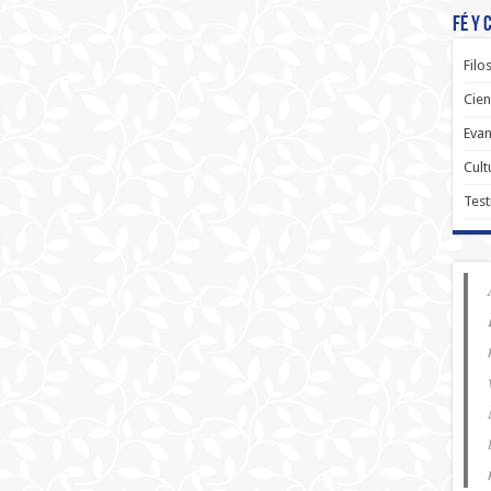
Fé y 
Filo
Cien
Evan
Cult
Test