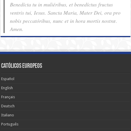
Benedícta tu in muliéribus, et benedíctus fructus
ventris tui, Iesus. Sancta Maria, Mater Dei, ora pro
nobis pec­ca­tóribus, nunc et in hora mortis nostræ.
Amen.
Católicos Europeos
Español
English
Français
Deutsch
Italiano
Português