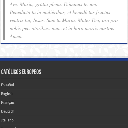
Ave, Maria, grátia plena, Dóminus tecum.
Benedícta tu in muliéribus, et benedíctus fructus
ventris tui, Iesus. Sancta Maria, Mater Dei, ora pro
nobis pec­ca­tóribus, nunc et in hora mortis nostræ.
Amen.
Católicos Europeos
Español
English
Français
Deutsch
Italiano