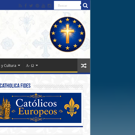
 y Cultura
Α- Ω
Catholica Fides