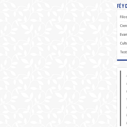
Fé y 
Filo
Cien
Evan
Cult
Test