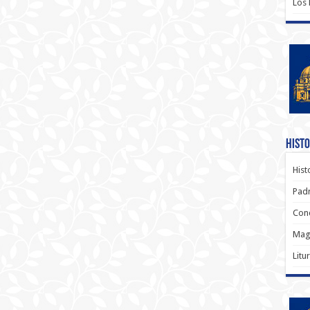
Los
Histo
Hist
Padr
Conc
Magi
Litu