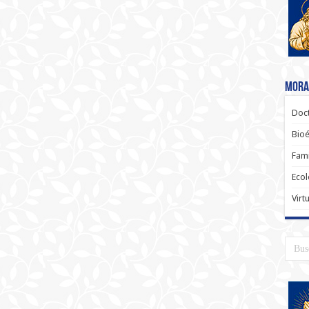
Moral
Doct
Bioé
Fami
Ecol
Virt