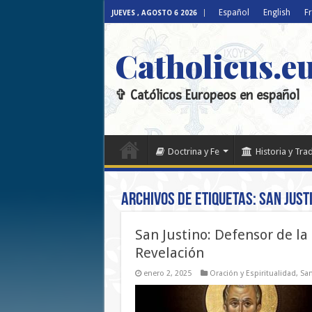
Español
English
F
JUEVES , AGOSTO 6 2026
Catholicus.e
✞ Católicos Europeos en español
Doctrina y Fe
Historia y Tra
Archivos de etiquetas:
San Just
San Justino: Defensor de la 
Revelación
enero 2, 2025
Oración y Espiritualidad
,
San