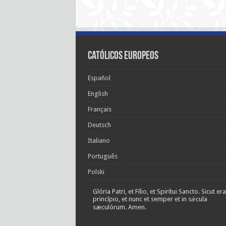
Católicos Europeos
Español
English
Français
Deutsch
Italiano
Português
Polski
Glória Patri, et Fílio, et Spirítui Sancto. Sicut era
princípio, et nunc et semper et in sǽcula
sæculórum. Amen.