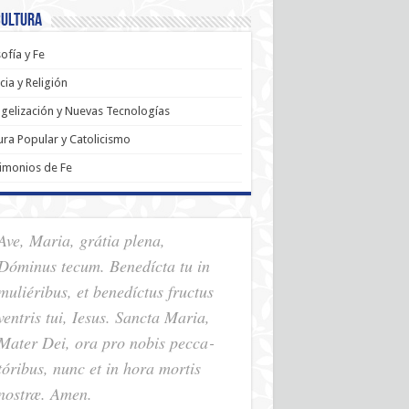
Cultura
sofía y Fe
cia y Religión
gelización y Nuevas Tecnologías
ura Popular y Catolicismo
imonios de Fe
Ave, Maria, grátia plena,
Dóminus tecum. Benedícta tu in
muliéribus, et benedíctus fructus
ventris tui, Iesus. Sancta Maria,
Mater Dei, ora pro nobis pec­ca­
tóribus, nunc et in hora mortis
nostræ. Amen.