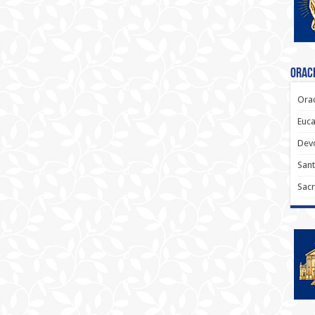
Oraci
Orac
Euca
Dev
Sant
Sacr