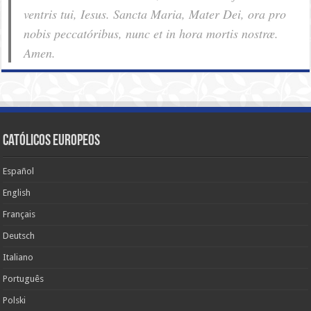
ventris tui, Iesus. Sancta Maria, Mater Dei, ora pro
nobis pec­ca­tóribus, nunc et in hora mortis nostræ.
Amen.
Católicos Europeos
Español
English
Français
Deutsch
Italiano
Português
Polski