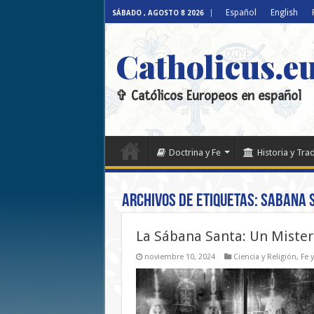
Español
English
SÁBADO , AGOSTO 8 2026
Catholicus.e
✞ Católicos Europeos en español
Doctrina y Fe
Historia y Tra
Archivos de etiquetas:
Sabana 
La Sábana Santa: Un Misteri
noviembre 10, 2024
Ciencia y Religión
,
Fe 