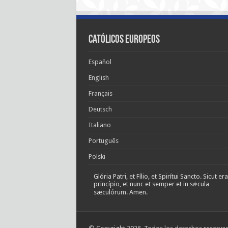
Católicos Europeos
Español
English
Français
Deutsch
Italiano
Português
Polski
Glória Patri, et Fílio, et Spirítui Sancto. Sicut era
princípio, et nunc et semper et in sǽcula
sæculórum. Amen.