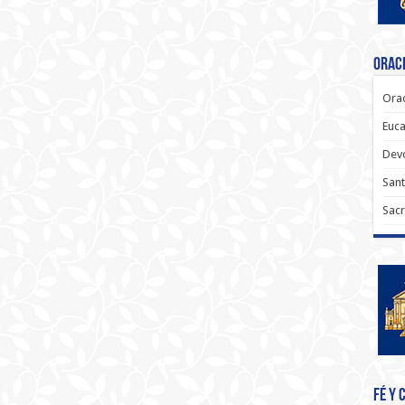
Oraci
Orac
Euca
Dev
Sant
Sacr
Fé y 