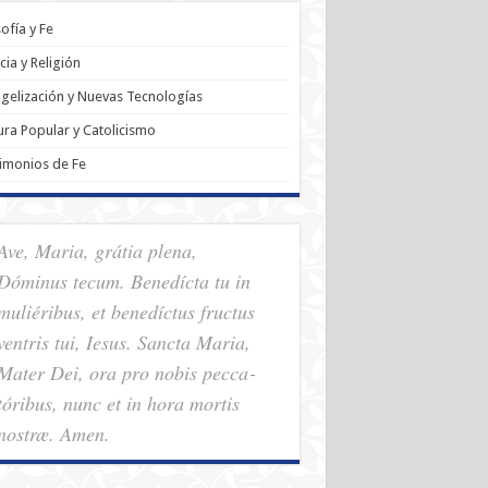
sofía y Fe
cia y Religión
gelización y Nuevas Tecnologías
ura Popular y Catolicismo
imonios de Fe
Ave, Maria, grátia plena,
Dóminus tecum. Benedícta tu in
muliéribus, et benedíctus fructus
ventris tui, Iesus. Sancta Maria,
Mater Dei, ora pro nobis pec­ca­
tóribus, nunc et in hora mortis
nostræ. Amen.