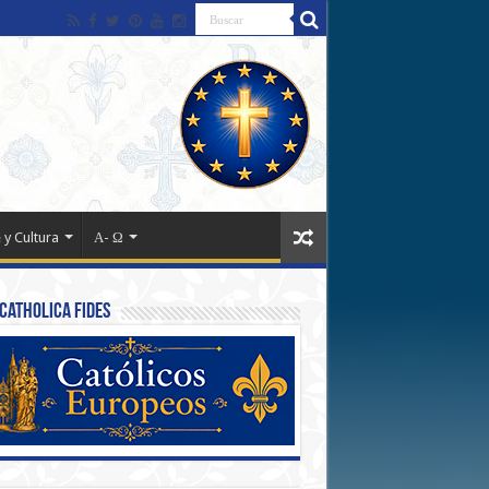
 y Cultura
Α- Ω
Catholica Fides