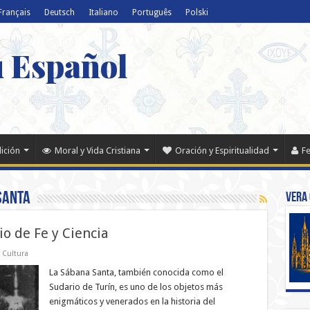
Français
Deutsch
Italiano
Português
Polski
u Español
dición
Moral y Vida Cristiana
Oración y Espiritualidad
Fe
santa
Vera 
o de Fe y Ciencia
y Cultura
La Sábana Santa, también conocida como el
Sudario de Turín, es uno de los objetos más
enigmáticos y venerados en la historia del