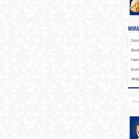
Moral
Doct
Bioé
Fami
Ecol
Virt