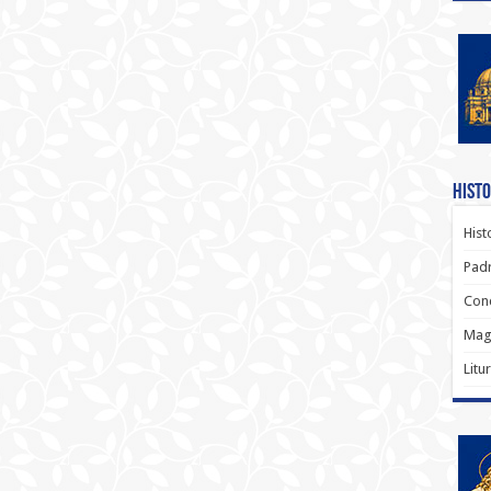
Histo
Hist
Padr
Conc
Magi
Litu