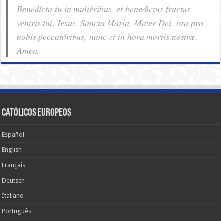
Benedícta tu in muliéribus, et benedíctus fructus
ventris tui, Iesus. Sancta Maria, Mater Dei, ora pro
nobis pec­ca­tóribus, nunc et in hora mortis nostræ.
Amen.
Católicos Europeos
Español
English
Français
Deutsch
Italiano
Português