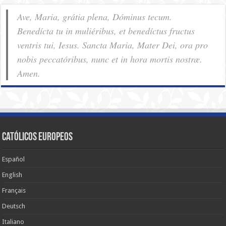
Ave, Maria, grátia plena, Dóminus tecum.
Benedícta tu in muliéribus, et benedíctus fructus
ventris tui, Iesus. Sancta Maria, Mater Dei, ora pro
nobis pec­ca­tóribus, nunc et in hora mortis nostræ.
Amen.
Católicos Europeos
Español
English
Français
Deutsch
Italiano