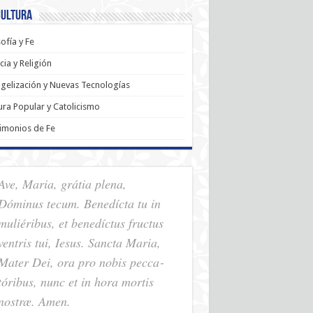
Cultura
sofía y Fe
cia y Religión
gelización y Nuevas Tecnologías
ura Popular y Catolicismo
imonios de Fe
Ave, Maria, grátia plena,
Dóminus tecum. Benedícta tu in
muliéribus, et benedíctus fructus
ventris tui, Iesus. Sancta Maria,
Mater Dei, ora pro nobis pec­ca­
tóribus, nunc et in hora mortis
nostræ. Amen.