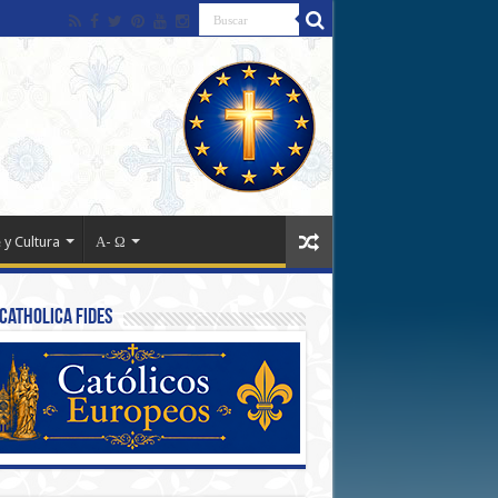
 y Cultura
Α- Ω
Catholica Fides