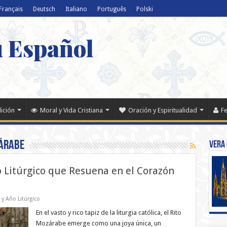
Français
Deutsch
Italiano
Português
Polski
u Español
dición
Moral y Vida Cristiana
Oración y Espiritualidad
Fe
zárabe
Vera 
o Litúrgico que Resuena en el Corazón
a y Año Litúrgico
En el vasto y rico tapiz de la liturgia católica, el Rito
Mozárabe emerge como una joya única, un