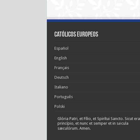
Católicos Europeos
Español
English
Français
Deutsch
Italiano
Português
Polski
Glória Patri, et Fílio, et Spirítui Sancto. Sicut era
princípio, et nunc et semper et in sǽcula
sæculórum. Amen.