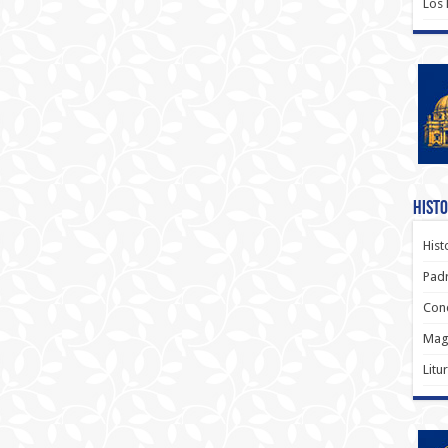
Los
Histo
Hist
Padr
Conc
Magi
Litu