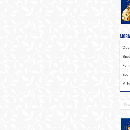
Moral
Doct
Bioé
Fami
Ecol
Virt