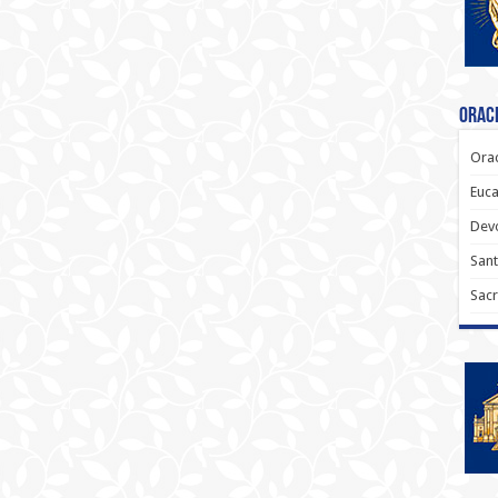
Oraci
Orac
Euca
Dev
Sant
Sacr