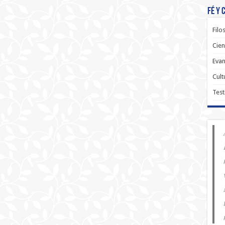
Fé y 
Filo
Cien
Evan
Cult
Test