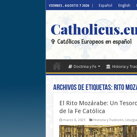
Español
English
VIERNES , AGOSTO 7 2026
Catholicus.e
✞ Católicos Europeos en español
Doctrina y Fe
Historia y Tra
Archivos de etiquetas:
Rito Mo
El Rito Mozárabe: Un Tesor
de la Fe Católica
marzo 6, 2025
Historia y Tradición
,
Liturgi