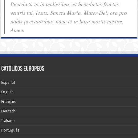
Benedícta tu in muliéribus, et benedíctus fructus
ventris tui, Iesus. Sancta Maria, Mater Dei, ora pro
nobis pec­ca­tóribus, nunc et in hora mortis nostræ.
Amen.
Católicos Europeos
Español
English
Français
Deutsch
Italiano
Português