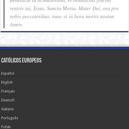
ventris tui, Iesus. Sancta Maria, Mater Dei, ora pro
nobis pec­ca­tóribus, nunc et in hora mortis nostræ.
Amen.
Católicos Europeos
Español
English
Français
Deutsch
Italiano
Português
Polski