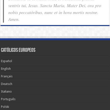
ventris tui, Iesus. Sancta Maria, Mater Dei, ora pro
nobis pec­ca­tóribus, nunc et in hora mortis nostræ.
Amen.
Católicos Europeos
Español
English
Français
Deutsch
Italiano
Português
Polski