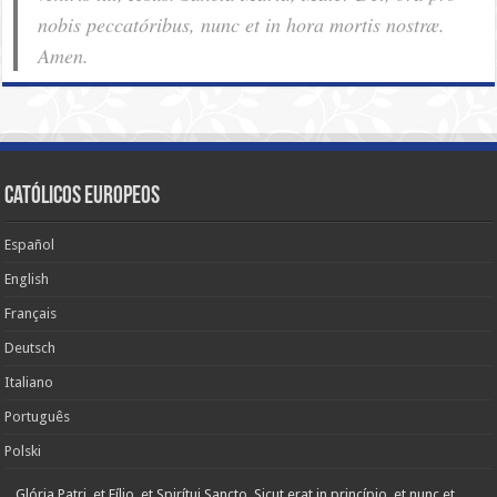
nobis pec­ca­tóribus, nunc et in hora mortis nostræ.
Amen.
Católicos Europeos
Español
English
Français
Deutsch
Italiano
Português
Polski
Glória Patri, et Fílio, et Spirítui Sancto. Sicut erat in princípio, et nunc et