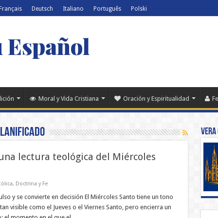
Français
Deutsch
Italiano
Português
Polski
u Español
dición
Moral y Vida Cristiana
Oración y Espiritualidad
Fe
lanificado
Vera 
 una lectura teológica del Miércoles
tólica
,
Doctrina y Fe
lso y se convierte en decisión El Miércoles Santo tiene un tono
tan visible como el Jueves o el Viernes Santo, pero encierra un
: el momento en el que el …