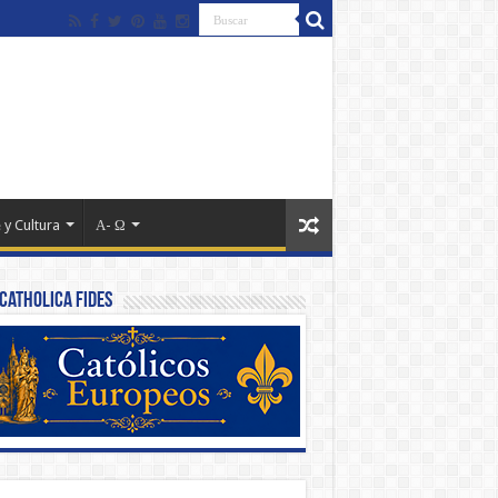
 y Cultura
Α- Ω
Catholica Fides