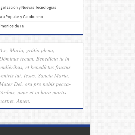
gelización y Nuevas Tecnologías
ura Popular y Catolicismo
imonios de Fe
Ave, Maria, grátia plena,
Dóminus tecum. Benedícta tu in
muliéribus, et benedíctus fructus
ventris tui, Iesus. Sancta Maria,
Mater Dei, ora pro nobis pec­ca­
tóribus, nunc et in hora mortis
nostræ. Amen.