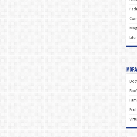
Padr
Conc
Magi
Litu
Moral
Doct
Bioé
Fami
Ecol
Virt