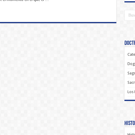
Doctr
Cate
Dog
Sagr
Sac
Los
Histo
Hist