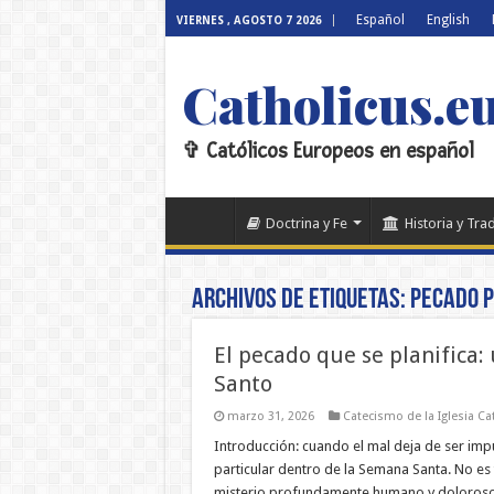
Español
English
VIERNES , AGOSTO 7 2026
Catholicus.e
✞ Católicos Europeos en español
Doctrina y Fe
Historia y Tra
Archivos de etiquetas:
pecado p
El pecado que se planifica:
Santo
marzo 31, 2026
Catecismo de la Iglesia Ca
Introducción: cuando el mal deja de ser impu
particular dentro de la Semana Santa. No es 
misterio profundamente humano y doloroso