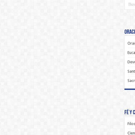
Oraci
Orac
Euca
Dev
Sant
Sacr
Fé y 
Filo
Cien