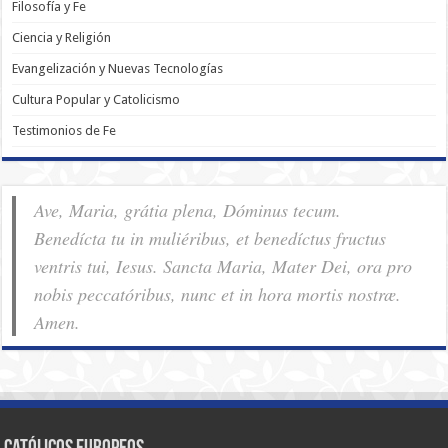
Filosofía y Fe
Ciencia y Religión
Evangelización y Nuevas Tecnologías
Cultura Popular y Catolicismo
Testimonios de Fe
Ave, Maria, grátia plena, Dóminus tecum.
Benedícta tu in muliéribus, et benedíctus fructus
ventris tui, Iesus. Sancta Maria, Mater Dei, ora pro
nobis pec­ca­tóribus, nunc et in hora mortis nostræ.
Amen.