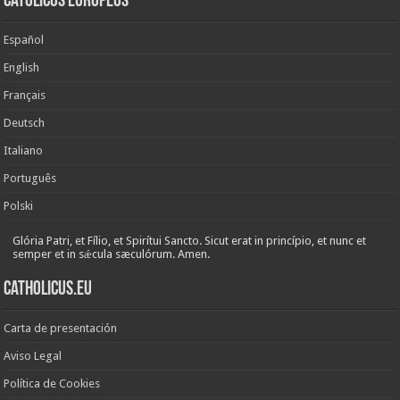
Católicos Europeos
Español
English
Français
Deutsch
Italiano
Português
Polski
Glória Patri, et Fílio, et Spirítui Sancto. Sicut erat in princípio, et nunc et
semper et in sǽcula sæculórum. Amen.
Catholicus.eu
Carta de presentación
Aviso Legal
Política de Cookies