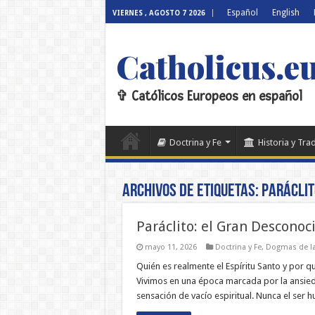
Español
English
VIERNES , AGOSTO 7 2026
Catholicus.e
✞ Católicos Europeos en español
Doctrina y Fe
Historia y Tra
Archivos de etiquetas:
Paráclit
Paráclito: el Gran Descono
mayo 11, 2026
Doctrina y Fe
,
Dogmas de la
Quién es realmente el Espíritu Santo y por
Vivimos en una época marcada por la ansieda
sensación de vacío espiritual. Nunca el ser