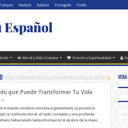
Français
Deutsch
Italiano
Português
Polski
u Español
dición
Moral y Vida Cristiana
Oración y Espiritualidad
Fe
o
Vera 
cido que Puede Transformar Tu Vida
 Fe
 qué el mundo moderno necesita urgentemente su presencia
d, la confusión moral, el ruido constante y una profunda
 humano había tenido tanta información al alcance de la mano …