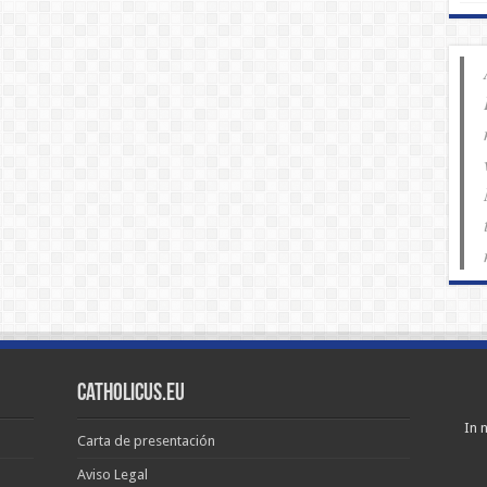
Catholicus.eu
In n
Carta de presentación
Aviso Legal