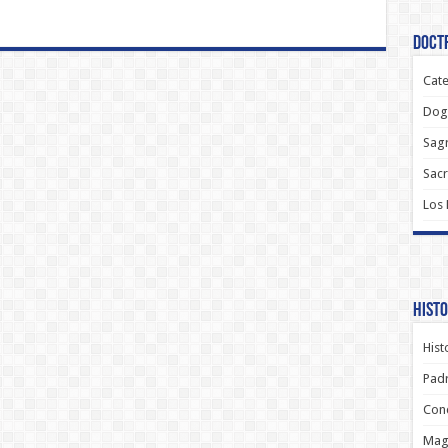
Doctr
Cate
Dog
Sagr
Sac
Los
Histo
Hist
Padr
Conc
Magi