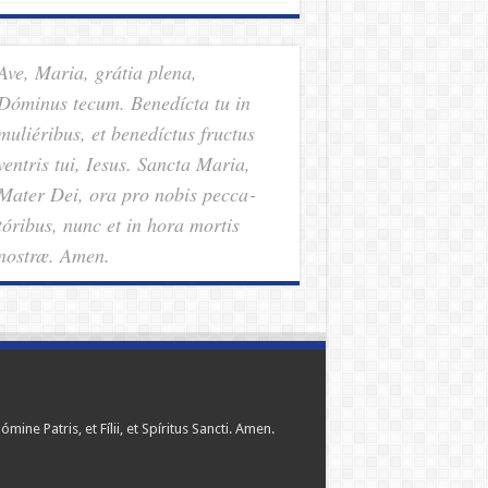
Ave, Maria, grátia plena,
Dóminus tecum. Benedícta tu in
muliéribus, et benedíctus fructus
ventris tui, Iesus. Sancta Maria,
Mater Dei, ora pro nobis pec­ca­
tóribus, nunc et in hora mortis
nostræ. Amen.
ómine Patris, et Fílii, et Spíritus Sancti. Amen.