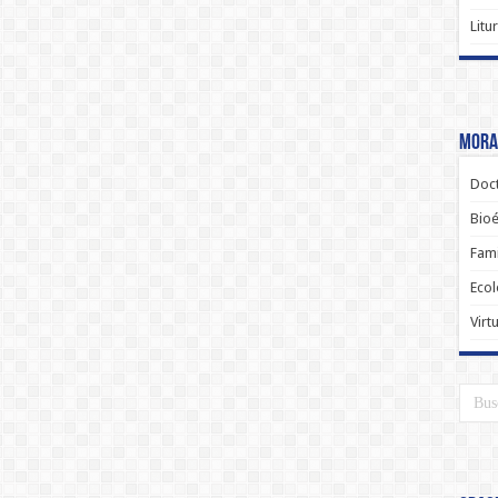
Litu
Moral
Doct
Bioé
Fami
Ecol
Virt