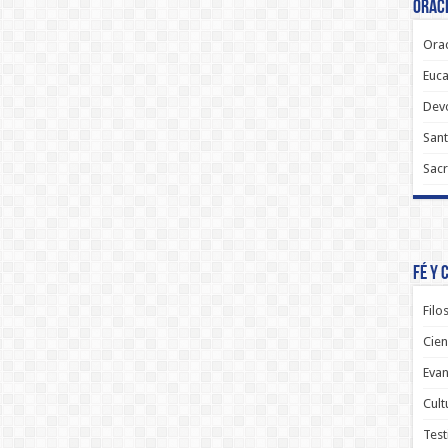
Oraci
Orac
Euca
Dev
Sant
Sacr
Fé y 
Filo
Cien
Evan
Cult
Test