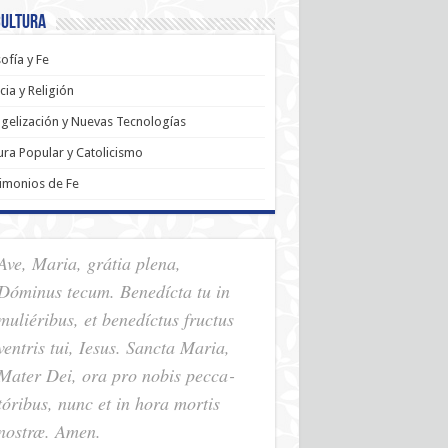
Cultura
sofía y Fe
cia y Religión
gelización y Nuevas Tecnologías
ura Popular y Catolicismo
imonios de Fe
Ave, Maria, grátia plena,
Dóminus tecum. Benedícta tu in
muliéribus, et benedíctus fructus
ventris tui, Iesus. Sancta Maria,
Mater Dei, ora pro nobis pec­ca­
tóribus, nunc et in hora mortis
nostræ. Amen.