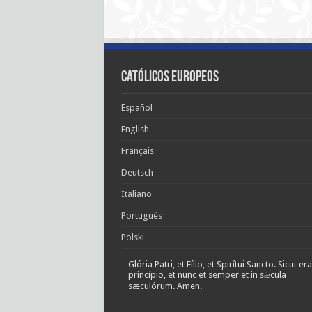
Católicos Europeos
Español
English
Français
Deutsch
Italiano
Português
Polski
Glória Patri, et Fílio, et Spirítui Sancto. Sicut era
princípio, et nunc et semper et in sǽcula
sæculórum. Amen.