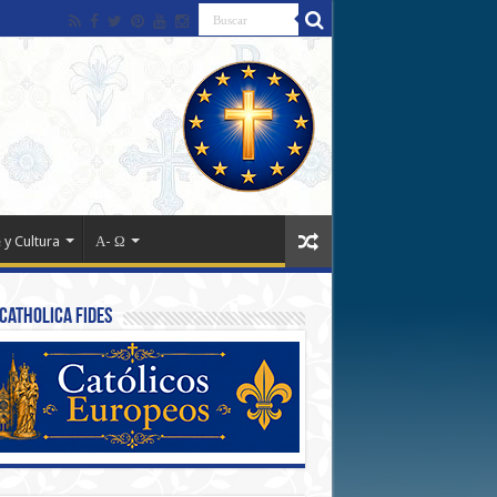
 y Cultura
Α- Ω
Catholica Fides