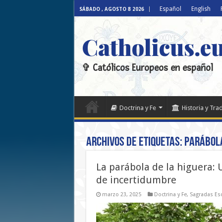
Español
English
SÁBADO , AGOSTO 8 2026
Catholicus.e
✞ Católicos Europeos en español
Doctrina y Fe
Historia y Tra
Archivos de etiquetas:
parábola
La parábola de la higuera: 
de incertidumbre
marzo 23, 2025
Doctrina y Fe
,
Sagradas Esc