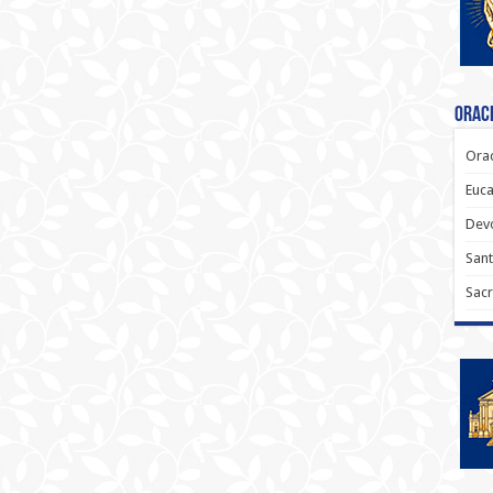
Oraci
Orac
Euca
Dev
Sant
Sacr