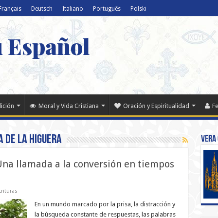
Français
Deutsch
Italiano
Português
Polski
u Español
dición
Moral y Vida Cristiana
Oración y Espiritualidad
Fe
 de la higuera
Vera 
Una llamada a la conversión en tiempos
rituras
En un mundo marcado por la prisa, la distracción y
la búsqueda constante de respuestas, las palabras