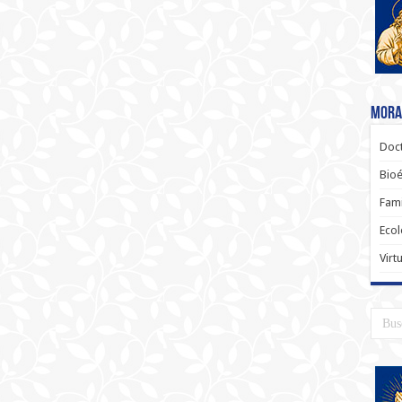
Moral
Doct
Bioé
Fami
Ecol
Virt