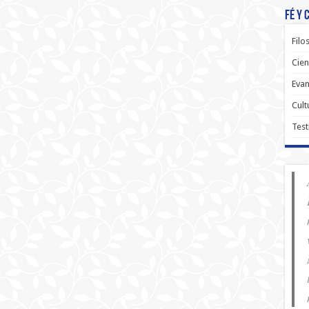
Fé y 
Filo
Cien
Evan
Cult
Test