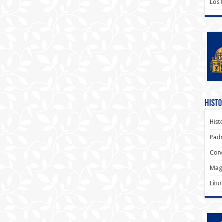
Los
Histo
Hist
Padr
Conc
Magi
Litu