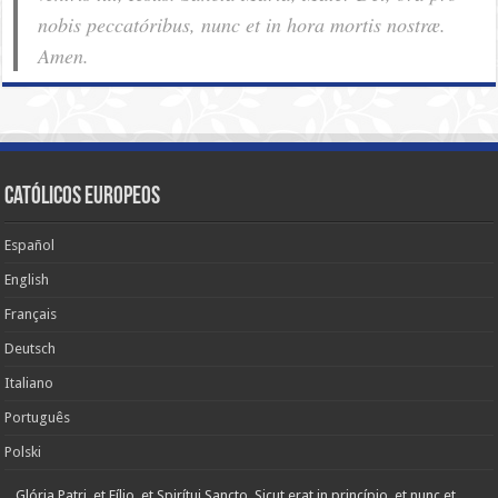
nobis pec­ca­tóribus, nunc et in hora mortis nostræ.
Amen.
Católicos Europeos
Español
English
Français
Deutsch
Italiano
Português
Polski
Glória Patri, et Fílio, et Spirítui Sancto. Sicut erat in princípio, et nunc et