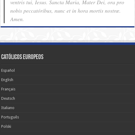
ventris tui, Iesus. Sancta Maria, Mater Dei, ora pro
nobis pec­ca­tóribus, nunc et in hora mortis nostræ.
Amen.
Católicos Europeos
Español
English
Français
Deutsch
Italiano
Português
Polski