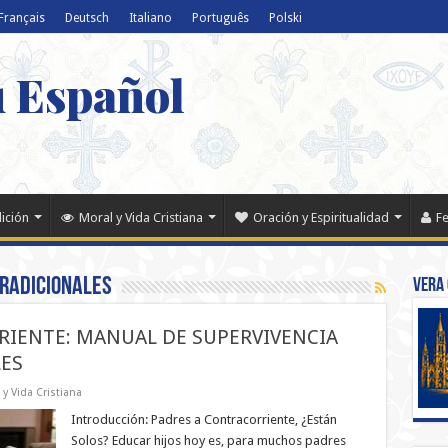
Français
Deutsch
Italiano
Português
Polski
u Español
dición
Moral y Vida Cristiana
Oración y Espiritualidad
Fe
RADICIONALES
Vera 
RIENTE: MANUAL DE SUPERVIVENCIA
LES
 y Vida Cristiana
Introducción: Padres a Contracorriente, ¿Están
Solos? Educar hijos hoy es, para muchos padres