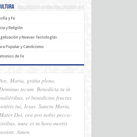
Cultura
sofía y Fe
cia y Religión
gelización y Nuevas Tecnologías
ura Popular y Catolicismo
imonios de Fe
Ave, Maria, grátia plena,
Dóminus tecum. Benedícta tu in
muliéribus, et benedíctus fructus
ventris tui, Iesus. Sancta Maria,
Mater Dei, ora pro nobis pec­ca­
tóribus, nunc et in hora mortis
nostræ. Amen.