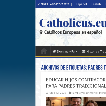
Español
English
VIERNES , AGOSTO 7 2026
Catholicus.e
✞ Católicos Europeos en español
Doctrina y Fe
Historia y Tra
Archivos de etiquetas:
PADRES T
EDUCAR HIJOS CONTRACOR
PARA PADRES TRADICIONA
junio 12, 2025
Familia y Matrimonio
,
Moral