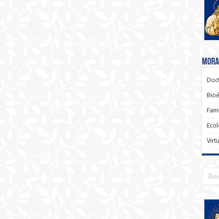
Moral
Doct
Bioé
Fami
Ecol
Virt