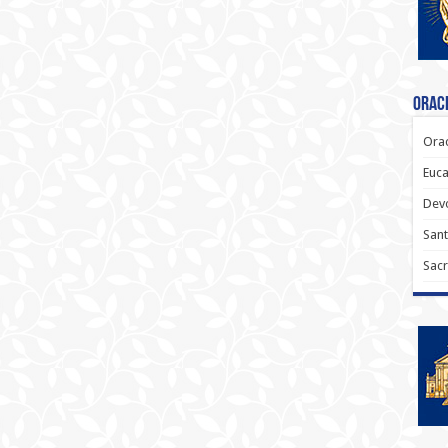
Oraci
Orac
Euca
Dev
Sant
Sacr