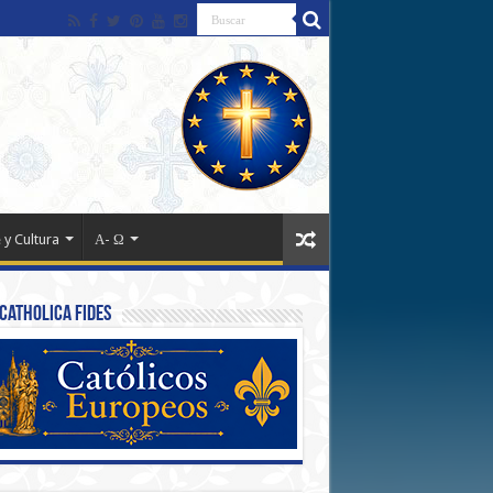
 y Cultura
Α- Ω
Catholica Fides