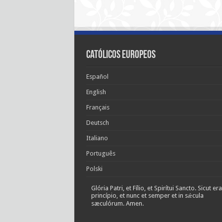
Católicos Europeos
Español
English
Français
Deutsch
Italiano
Português
Polski
Glória Patri, et Fílio, et Spirítui Sancto. Sicut era
princípio, et nunc et semper et in sǽcula
sæculórum. Amen.