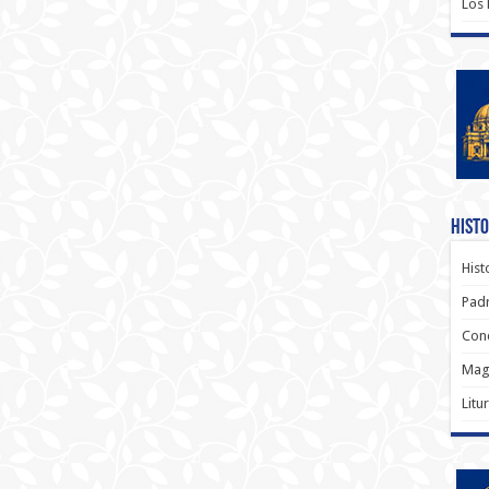
Los
Histo
Hist
Padr
Conc
Magi
Litu