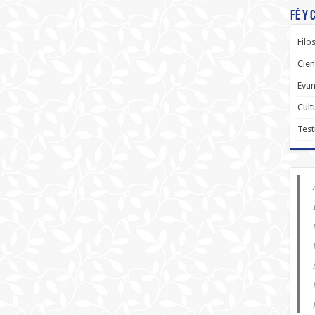
Fé y 
Filo
Cien
Evan
Cult
Test