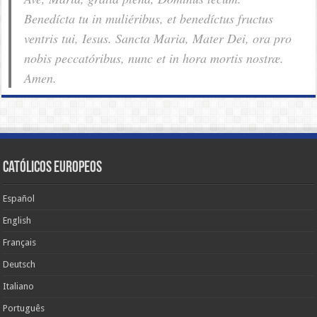
Benedícta tu in muliéribus, et benedíctus fructus
ventris tui, Iesus. Sancta Maria, Mater Dei, ora pro
nobis pec­ca­tóribus, nunc et in hora mortis nostræ.
Amen.
Católicos Europeos
Español
English
Français
Deutsch
Italiano
Português