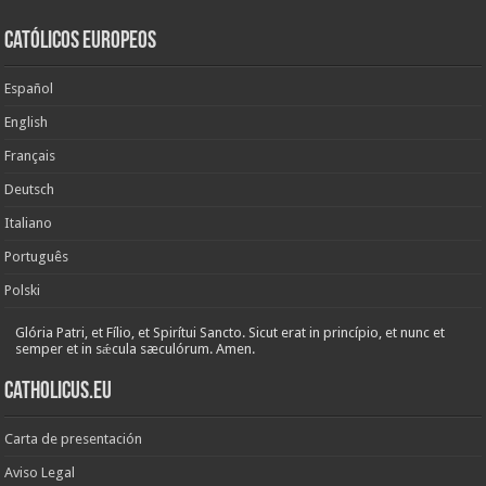
Católicos Europeos
Español
English
Français
Deutsch
Italiano
Português
Polski
Glória Patri, et Fílio, et Spirítui Sancto. Sicut erat in princípio, et nunc et
semper et in sǽcula sæculórum. Amen.
Catholicus.eu
Carta de presentación
Aviso Legal