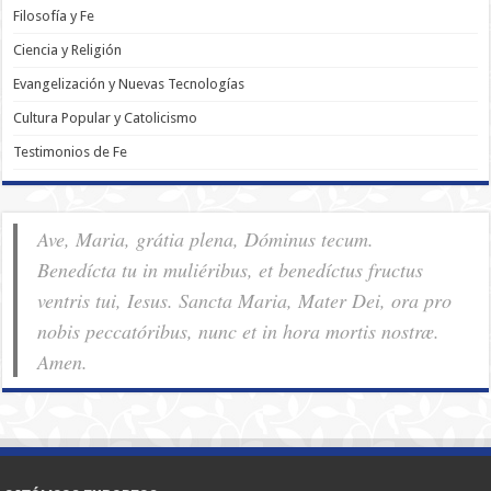
Filosofía y Fe
Ciencia y Religión
Evangelización y Nuevas Tecnologías
Cultura Popular y Catolicismo
Testimonios de Fe
Ave, Maria, grátia plena, Dóminus tecum.
Benedícta tu in muliéribus, et benedíctus fructus
ventris tui, Iesus. Sancta Maria, Mater Dei, ora pro
nobis pec­ca­tóribus, nunc et in hora mortis nostræ.
Amen.