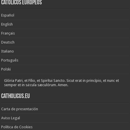
Católicos Europeos
Español
English
Français
Deutsch
Italiano
Português
Polski
Glória Patri, et Fílio, et Spirítui Sancto. Sicut erat in princípio, et nunc et
semper et in sǽcula sæculórum. Amen.
Catholicus.eu
Carta de presentación
Aviso Legal
Política de Cookies