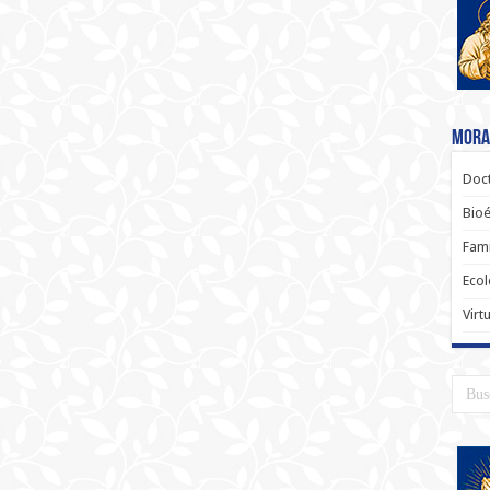
Moral
Doct
Bioé
Fami
Ecol
Virt