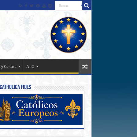
 y Cultura
Α- Ω
Catholica Fides