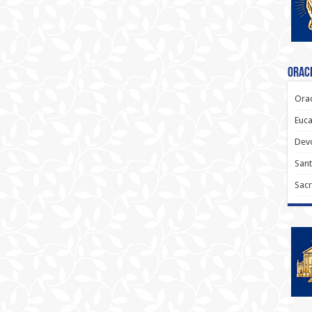
Oraci
Orac
Euca
Dev
Sant
Sacr