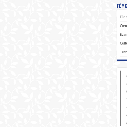
Fé y 
Filo
Cien
Evan
Cult
Test