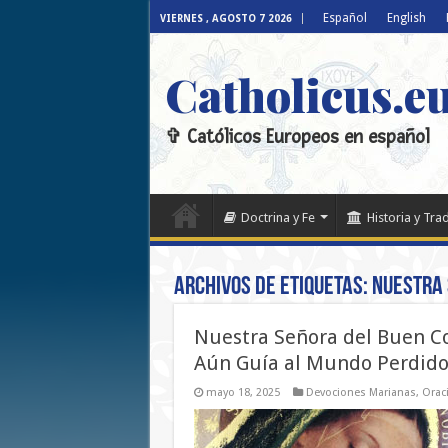
Español
English
VIERNES , AGOSTO 7 2026
Catholicus.e
✞ Católicos Europeos en español
Doctrina y Fe
Historia y Tra
Archivos de etiquetas:
Nuestra 
Nuestra Señora del Buen Co
Aún Guía al Mundo Perdid
mayo 18, 2025
Devociones Marianas
,
Oraci