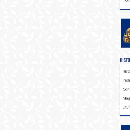
Los
Histo
Hist
Padr
Conc
Magi
Litu