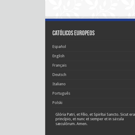
Católicos Europeos
Español
English
Français
Deutsch
Italiano
Português
Polski
Glória Patri, et Fílio, et Spirítui Sancto. Sicut era
princípio, et nunc et semper et in sǽcula
sæculórum. Amen.