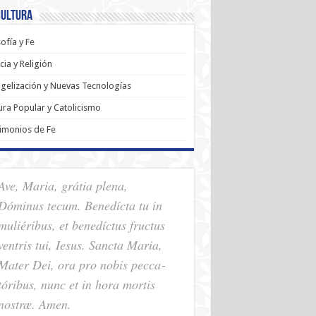
Cultura
sofía y Fe
cia y Religión
gelización y Nuevas Tecnologías
ura Popular y Catolicismo
imonios de Fe
Ave, Maria, grátia plena,
Dóminus tecum. Benedícta tu in
muliéribus, et benedíctus fructus
ventris tui, Iesus. Sancta Maria,
Mater Dei, ora pro nobis pec­ca­
tóribus, nunc et in hora mortis
nostræ. Amen.