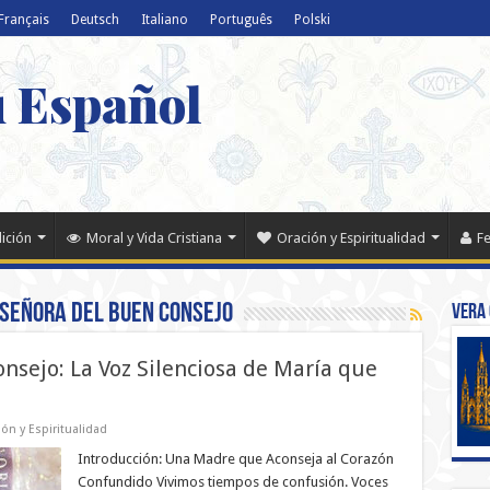
Français
Deutsch
Italiano
Português
Polski
u Español
dición
Moral y Vida Cristiana
Oración y Espiritualidad
Fe
Señora del Buen Consejo
Vera 
nsejo: La Voz Silenciosa de María que
o
ón y Espiritualidad
Introducción: Una Madre que Aconseja al Corazón
Confundido Vivimos tiempos de confusión. Voces