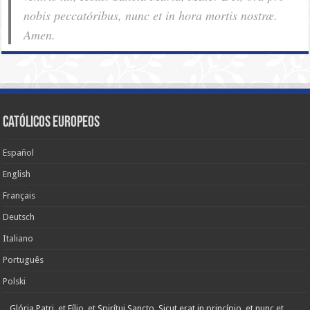
nobis pec­ca­tóribus, nunc et in hora mortis nostræ.
Amen.
Católicos Europeos
Español
English
Français
Deutsch
Italiano
Português
Polski
Glória Patri, et Fílio, et Spirítui Sancto. Sicut erat in princípio, et nunc et