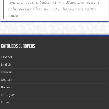
ventris tui, Iesus. Sancta Maria, Mater Dei, ora pro
nobis pec­ca­tóribus, nunc et in hora mortis nostræ.
Amen.
Católicos Europeos
Español
English
Français
Deutsch
Italiano
Português
Polski