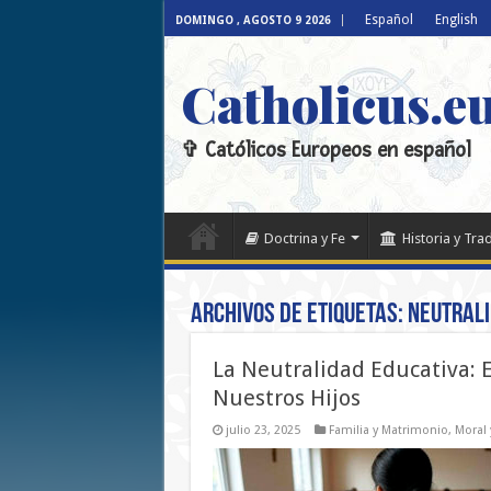
Español
English
DOMINGO , AGOSTO 9 2026
Catholicus.e
✞ Católicos Europeos en español
Doctrina y Fe
Historia y Tra
Archivos de etiquetas:
Neutrali
La Neutralidad Educativa: E
Nuestros Hijos
julio 23, 2025
Familia y Matrimonio
,
Moral 