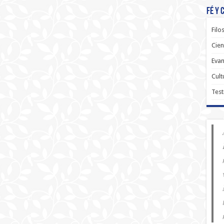
Fé y 
Filo
Cien
Evan
Cult
Test