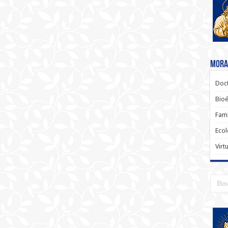
Moral
Doct
Bioé
Fami
Ecol
Virt