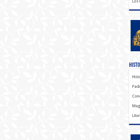
Los
Histo
Hist
Padr
Conc
Magi
Litu