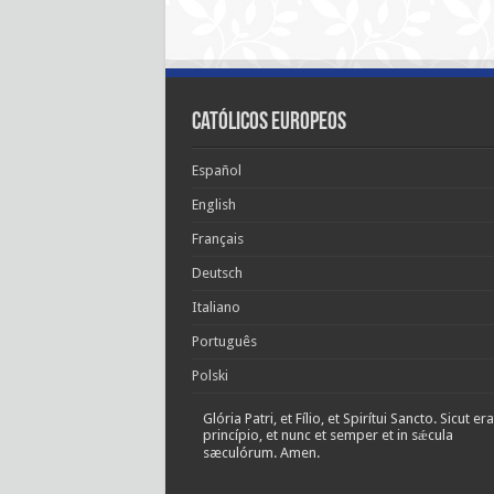
Católicos Europeos
Español
English
Français
Deutsch
Italiano
Português
Polski
Glória Patri, et Fílio, et Spirítui Sancto. Sicut era
princípio, et nunc et semper et in sǽcula
sæculórum. Amen.