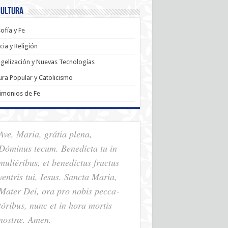
Cultura
sofía y Fe
cia y Religión
gelización y Nuevas Tecnologías
ura Popular y Catolicismo
imonios de Fe
Ave, Maria, grátia plena,
Dóminus tecum. Benedícta tu in
muliéribus, et benedíctus fructus
ventris tui, Iesus. Sancta Maria,
Mater Dei, ora pro nobis pec­ca­
tóribus, nunc et in hora mortis
nostræ. Amen.