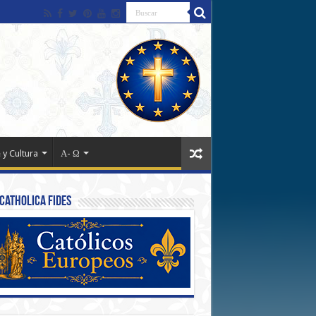
 y Cultura
Α- Ω
Catholica Fides