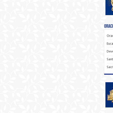
Oraci
Orac
Euca
Dev
Sant
Sacr