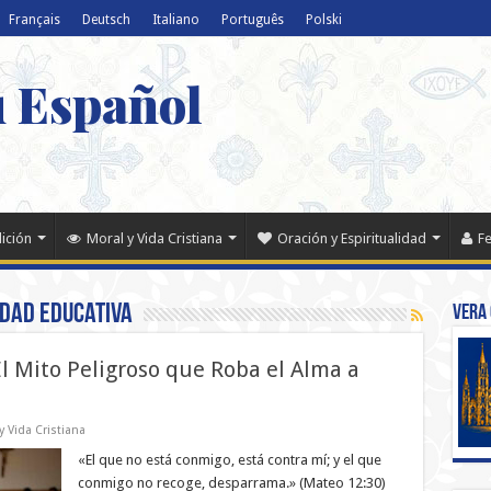
Français
Deutsch
Italiano
Português
Polski
u Español
dición
Moral y Vida Cristiana
Oración y Espiritualidad
Fe
dad Educativa
Vera 
l Mito Peligroso que Roba el Alma a
y Vida Cristiana
«El que no está conmigo, está contra mí; y el que
conmigo no recoge, desparrama.» (Mateo 12:30)