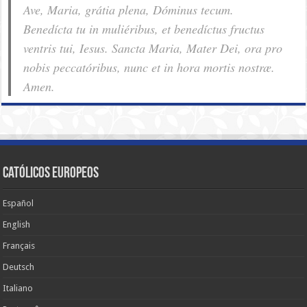
Ave, Maria, grátia plena, Dóminus tecum.
Benedícta tu in muliéribus, et benedíctus fructus
ventris tui, Iesus. Sancta Maria, Mater Dei, ora pro
nobis pec­ca­tóribus, nunc et in hora mortis nostræ.
Amen.
Católicos Europeos
Español
English
Français
Deutsch
Italiano