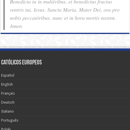
Benedícta tu in muliéribus, et benedíctus fructus
ventris tui, Iesus. Sancta Maria, Mater Dei, ora pro
nobis pec­ca­tóribus, nunc et in hora mortis nostræ.
Amen.
Católicos Europeos
Español
English
Français
Deutsch
Italiano
Português
Polski