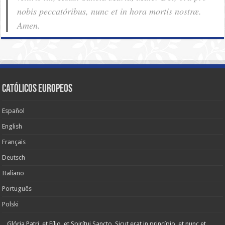
nobis pec­ca­tóribus, nunc et in hora mortis nostræ.
Amen.
Católicos Europeos
Español
English
Français
Deutsch
Italiano
Português
Polski
Glória Patri, et Fílio, et Spirítui Sancto. Sicut erat in princípio, et nunc et