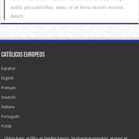
nobis pec­ca­tóribus, nunc et in hora mortis nostræ.
Amen.
Católicos Europeos
Español
English
Français
Deutsch
Italiano
Português
Polski
Glória Patri, et Fílio, et Spirítui Sancto. Sicut erat in princípio, et nunc et