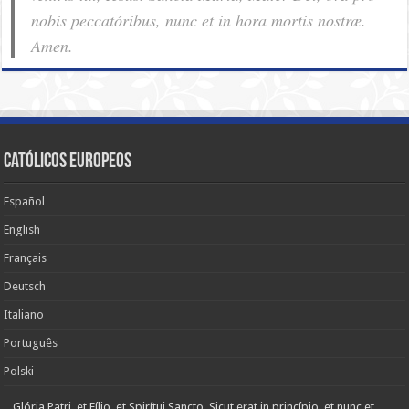
nobis pec­ca­tóribus, nunc et in hora mortis nostræ.
Amen.
Católicos Europeos
Español
English
Français
Deutsch
Italiano
Português
Polski
Glória Patri, et Fílio, et Spirítui Sancto. Sicut erat in princípio, et nunc et