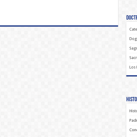
Doctr
Cate
Dog
Sagr
Sac
Los
Histo
Hist
Padr
Conc