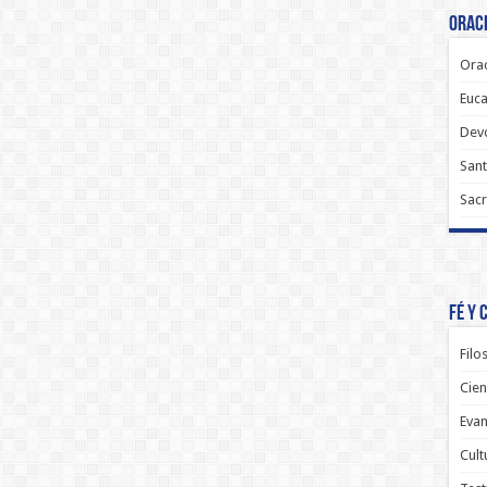
Oraci
Orac
Euca
Dev
Sant
Sacr
Fé y 
Filo
Cien
Evan
Cult