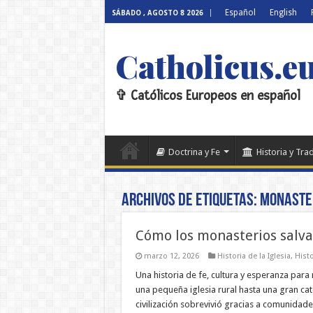
Español
English
SÁBADO , AGOSTO 8 2026
Catholicus.e
✞ Católicos Europeos en español
Doctrina y Fe
Historia y Tra
Archivos de etiquetas:
monaste
Cómo los monasterios salvar
marzo 12, 2026
Historia de la Iglesia
,
Histo
Una historia de fe, cultura y esperanza p
una pequeña iglesia rural hasta una gran c
civilización sobrevivió gracias a comunidades