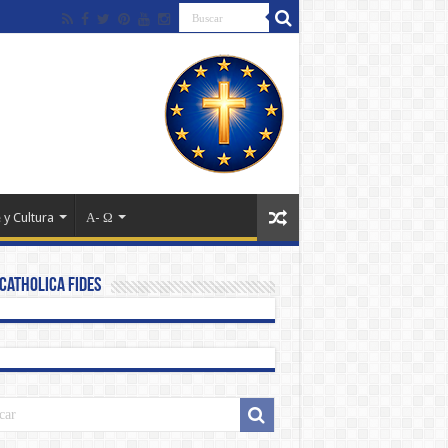
 y Cultura
Α- Ω
Catholica Fides