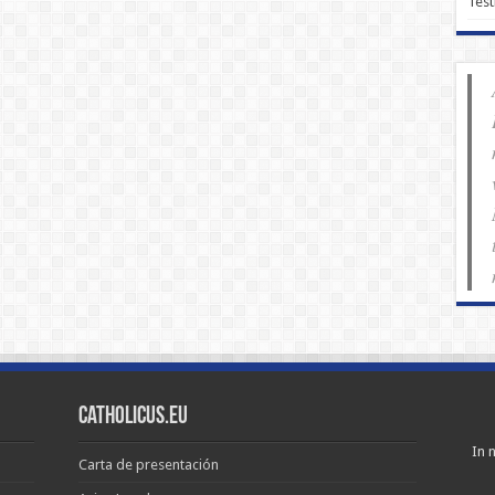
Test
Catholicus.eu
In n
Carta de presentación