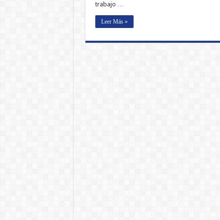
trabajo …
Leer Más »