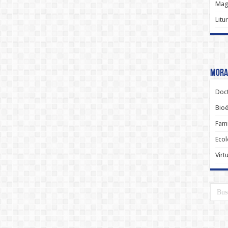
Magi
Litu
Moral
Doct
Bioé
Fami
Ecol
Virt