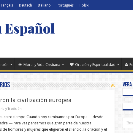
Français
Deutsch
Italiano
Português
Polski
u Español
dición
Moral y Vida Cristiana
Oración y Espiritualidad
Fe
rios
Vera 
on la civilización europea
ria y Tradición
ara nuestro tiempo Cuando hoy caminamos por Europa —desde
atedral— rara vez pensamos que gran parte de nuestra
 de hombres y mujeres que eligieron el silencio, la oración y el