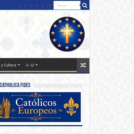
 y Cultura
Α- Ω
Catholica Fides