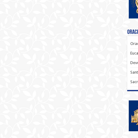
Oraci
Orac
Euca
Dev
Sant
Sacr