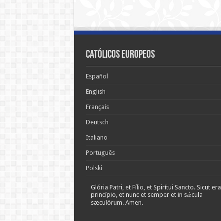
Católicos Europeos
Español
English
Français
Deutsch
Italiano
Português
Polski
Glória Patri, et Fílio, et Spirítui Sancto. Sicut era
princípio, et nunc et semper et in sǽcula
sæculórum. Amen.