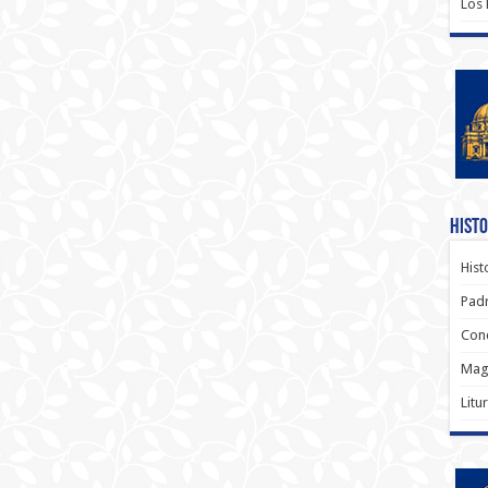
Los
Histo
Hist
Padr
Conc
Magi
Litu