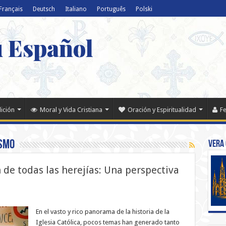
Français
Deutsch
Italiano
Português
Polski
u Español
dición
Moral y Vida Cristiana
Oración y Espiritualidad
Fe
smo
Vera 
de todas las herejías: Una perspectiva
En el vasto y rico panorama de la historia de la
Iglesia Católica, pocos temas han generado tanto