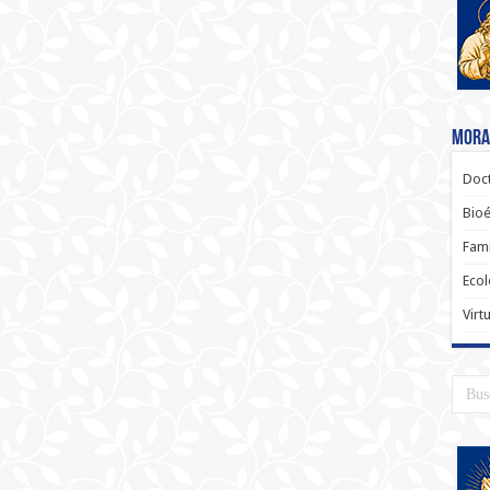
Moral
Doct
Bioé
Fami
Ecol
Virt