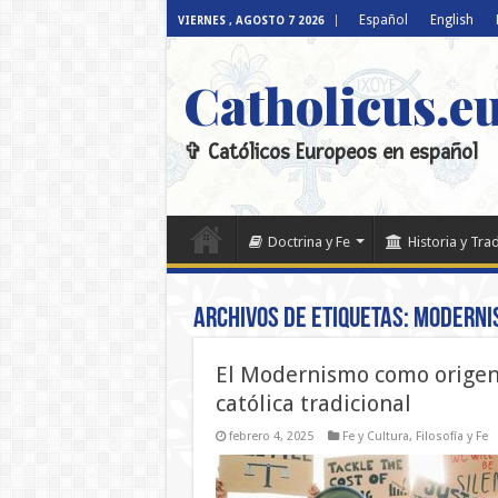
Español
English
VIERNES , AGOSTO 7 2026
Catholicus.e
✞ Católicos Europeos en español
Doctrina y Fe
Historia y Tra
Archivos de etiquetas:
Moderni
El Modernismo como origen 
católica tradicional
febrero 4, 2025
Fe y Cultura
,
Filosofía y Fe