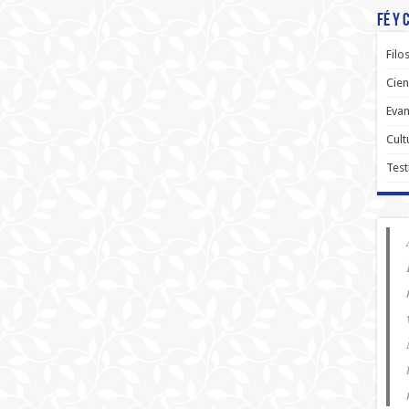
Fé y 
Filo
Cien
Evan
Cult
Test