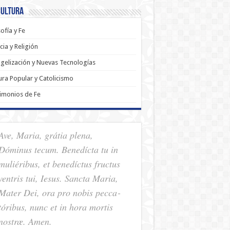
Cultura
sofía y Fe
cia y Religión
gelización y Nuevas Tecnologías
ura Popular y Catolicismo
imonios de Fe
Ave, Maria, grátia plena,
Dóminus tecum. Benedícta tu in
muliéribus, et benedíctus fructus
ventris tui, Iesus. Sancta Maria,
Mater Dei, ora pro nobis pec­ca­
tóribus, nunc et in hora mortis
nostræ. Amen.