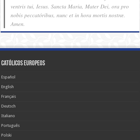
ventris tui, Iesus. Sancta Maria, Mater Dei, ora pro
nobis pec­ca­tóribus, nunc et in hora mortis nostræ.
Amen.
Católicos Europeos
Español
English
Français
Deutsch
Italiano
Português
Polski