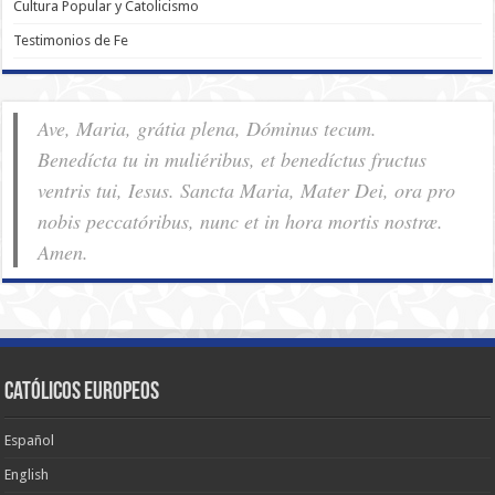
Cultura Popular y Catolicismo
Testimonios de Fe
Ave, Maria, grátia plena, Dóminus tecum.
Benedícta tu in muliéribus, et benedíctus fructus
ventris tui, Iesus. Sancta Maria, Mater Dei, ora pro
nobis pec­ca­tóribus, nunc et in hora mortis nostræ.
Amen.
Católicos Europeos
Español
English