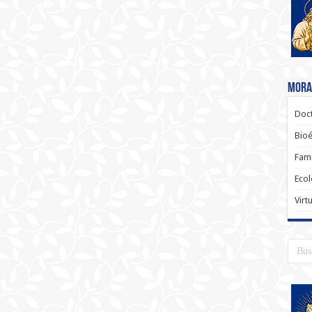
Moral
Doct
Bioé
Fami
Ecol
Virt