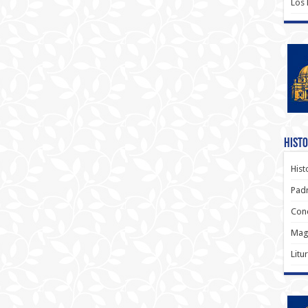
Los
Histo
Hist
Padr
Conc
Magi
Litu