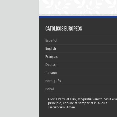
Católicos Europeos
Español
English
Français
Deutsch
Italiano
Português
Polski
Glória Patri, et Fílio, et Spirítui Sancto. Sicut era
princípio, et nunc et semper et in sǽcula
sæculórum. Amen.