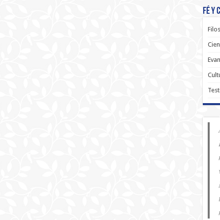
Fé y 
Filo
Cien
Evan
Cult
Test