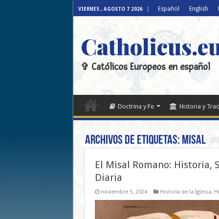
Español
English
VIERNES , AGOSTO 7 2026
Catholicus.e
✞ Católicos Europeos en español
Doctrina y Fe
Historia y Tra
Archivos de etiquetas:
misal
El Misal Romano: Historia, 
Diaria
noviembre 5, 2024
Historia de la Iglesia
,
Hi