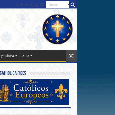
 y Cultura
Α- Ω
Catholica Fides