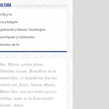
Cultura
sofía y Fe
cia y Religión
gelización y Nuevas Tecnologías
ura Popular y Catolicismo
imonios de Fe
Ave, Maria, grátia plena,
Dóminus tecum. Benedícta tu in
muliéribus, et benedíctus fructus
ventris tui, Iesus. Sancta Maria,
Mater Dei, ora pro nobis pec­ca­
tóribus, nunc et in hora mortis
nostræ. Amen.