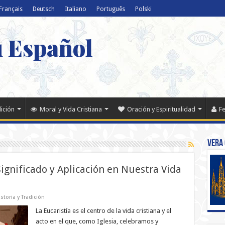
Français
Deutsch
Italiano
Português
Polski
u Español
dición
Moral y Vida Cristiana
Oración y Espiritualidad
Fe
Vera 
Significado y Aplicación en Nuestra Vida
storia y Tradición
La Eucaristía es el centro de la vida cristiana y el
acto en el que, como Iglesia, celebramos y