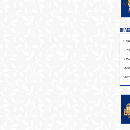
Oraci
Orac
Euca
Dev
Sant
Sacr