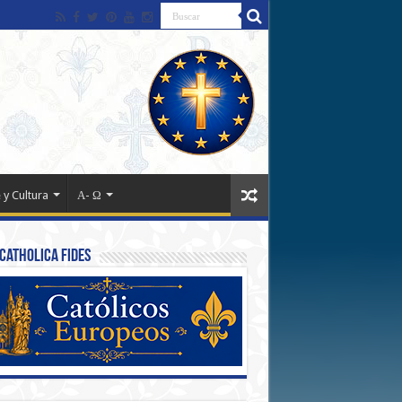
 y Cultura
Α- Ω
Catholica Fides