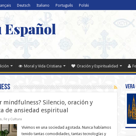
rançais
Deutsch
Italiano
Português
Polski
u Español
dición
Moral y Vida Cristiana
Oración y Espiritualidad
Fe
ness
Vera 
r mindfulness? Silencio, oración y
a de ansiedad espiritual
mo
,
Fe y Cultura
Vivimos en una sociedad agotada. Nunca habíamos
tenido tantas comodidades, tantas tecnologías y