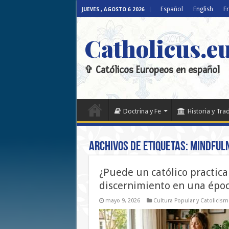
Español
English
F
JUEVES , AGOSTO 6 2026
Catholicus.e
✞ Católicos Europeos en español
Doctrina y Fe
Historia y Tra
Archivos de etiquetas:
mindful
¿Puede un católico practica
discernimiento en una époc
mayo 9, 2026
Cultura Popular y Catolicis