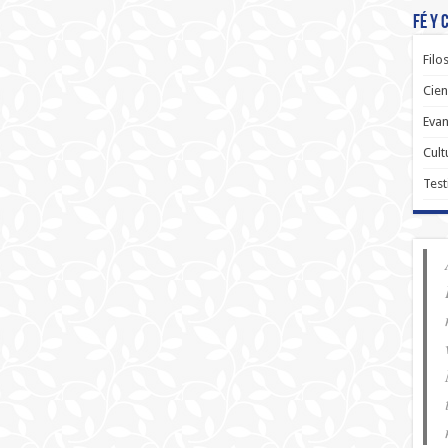
Fé y 
Filo
Cien
Evan
Cult
Test