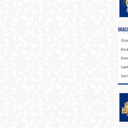
Oraci
Orac
Euca
Dev
Sant
Sacr