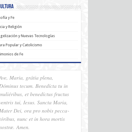
Cultura
sofía y Fe
cia y Religión
gelización y Nuevas Tecnologías
ura Popular y Catolicismo
imonios de Fe
Ave, Maria, grátia plena,
Dóminus tecum. Benedícta tu in
muliéribus, et benedíctus fructus
ventris tui, Iesus. Sancta Maria,
Mater Dei, ora pro nobis pec­ca­
tóribus, nunc et in hora mortis
nostræ. Amen.