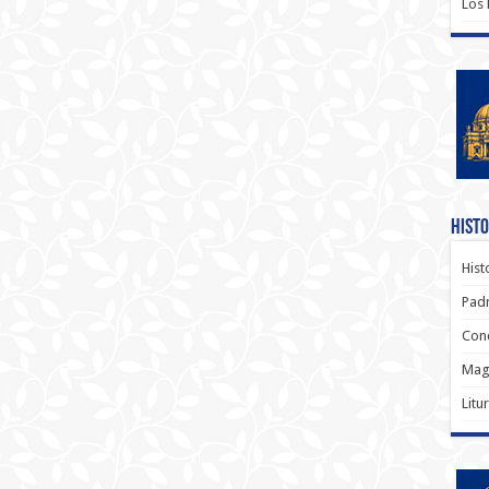
Los
Histo
Hist
Padr
Conc
Magi
Litu