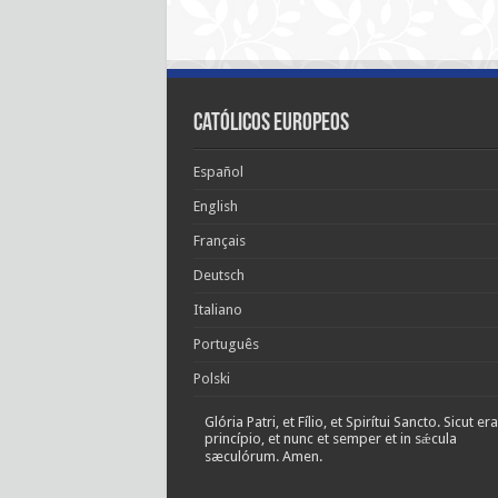
Católicos Europeos
Español
English
Français
Deutsch
Italiano
Português
Polski
Glória Patri, et Fílio, et Spirítui Sancto. Sicut era
princípio, et nunc et semper et in sǽcula
sæculórum. Amen.