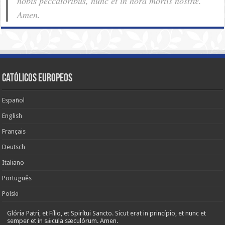
nobis pec­ca­tóribus, nunc et in hora mortis nostræ.
Amen.
Católicos Europeos
Español
English
Français
Deutsch
Italiano
Português
Polski
Glória Patri, et Fílio, et Spirítui Sancto. Sicut erat in princípio, et nunc et
semper et in sǽcula sæculórum. Amen.