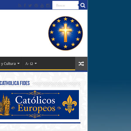
 y Cultura
Α- Ω
Catholica Fides