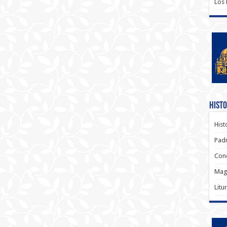
Los
Histo
Hist
Padr
Conc
Magi
Litu