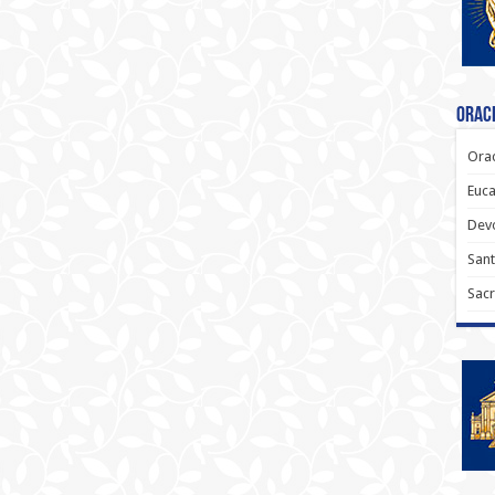
Oraci
Orac
Euca
Dev
Sant
Sacr