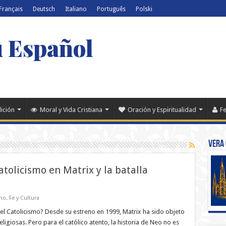
Français
Deutsch
Italiano
Português
Polski
u Español
dición
Moral y Vida Cristiana
Oración y Espiritualidad
Fe
Vera 
tolicismo en Matrix y la batalla
smo
,
Fe y Cultura
 el Catolicismo? Desde su estreno en 1999, Matrix ha sido objeto
religiosas. Pero para el católico atento, la historia de Neo no es