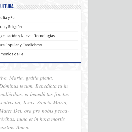
Cultura
sofía y Fe
cia y Religión
gelización y Nuevas Tecnologías
ura Popular y Catolicismo
imonios de Fe
Ave, Maria, grátia plena,
Dóminus tecum. Benedícta tu in
muliéribus, et benedíctus fructus
ventris tui, Iesus. Sancta Maria,
Mater Dei, ora pro nobis pec­ca­
tóribus, nunc et in hora mortis
nostræ. Amen.