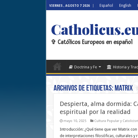
Español
English
VIERNES , AGOSTO 7 2026
Catholicus.e
✞ Católicos Europeos en español
Doctrina y Fe
Historia y Tra
Archivos de etiquetas:
Matrix
Despierta, alma dormida: Ca
espiritual por la realidad
mayo 10, 2025
Cultura Popular y Catolici
Introducción: ¿Qué tiene que ver Matrix con
de interpretaciones filosóficas, culturales y 