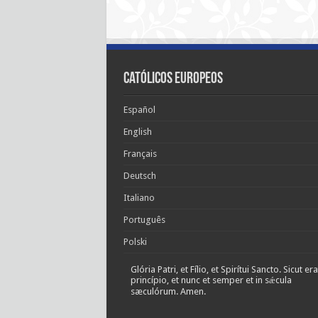
Católicos Europeos
Español
English
Français
Deutsch
Italiano
Português
Polski
Glória Patri, et Fílio, et Spirítui Sancto. Sicut era
princípio, et nunc et semper et in sǽcula
sæculórum. Amen.