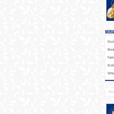
Moral
Doct
Bioé
Fami
Ecol
Virt