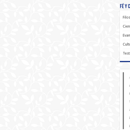
Fé y 
Filo
Cien
Evan
Cult
Test