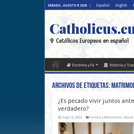
Español
English
SÁBADO , AGOSTO 8 2026
Catholicus.e
✞ Católicos Europeos en español
Doctrina y Fe
Historia y Tra
Archivos de etiquetas:
Matrimo
¿Es pecado vivir juntos an
verdadero?
mayo 8, 2026
Familia y Matrimonio
,
Moral 