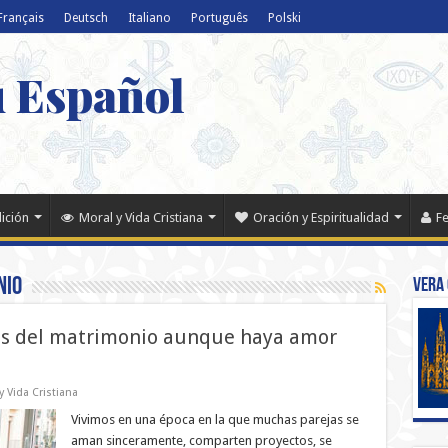
Français
Deutsch
Italiano
Português
Polski
u Español
dición
Moral y Vida Cristiana
Oración y Espiritualidad
Fe
nio
Vera 
tes del matrimonio aunque haya amor
y Vida Cristiana
Vivimos en una época en la que muchas parejas se
aman sinceramente, comparten proyectos, se