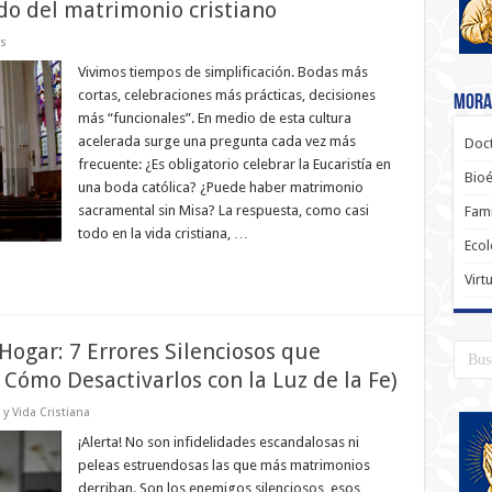
do del matrimonio cristiano
s
Vivimos tiempos de simplificación. Bodas más
cortas, celebraciones más prácticas, decisiones
Moral
más “funcionales”. En medio de esta cultura
acelerada surge una pregunta cada vez más
Doct
frecuente: ¿Es obligatorio celebrar la Eucaristía en
Bioé
una boda católica? ¿Puede haber matrimonio
sacramental sin Misa? La respuesta, como casi
Fami
todo en la vida cristiana, …
Ecol
Virt
ogar: 7 Errores Silenciosos que
Cómo Desactivarlos con la Luz de la Fe)
 y Vida Cristiana
¡Alerta! No son infidelidades escandalosas ni
peleas estruendosas las que más matrimonios
derriban. Son los enemigos silenciosos, esos