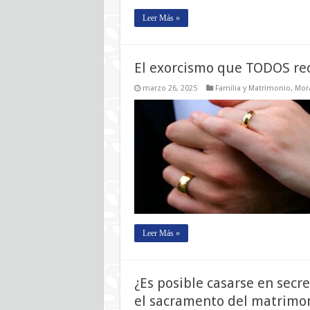
Leer Más »
El exorcismo que TODOS rec
marzo 26, 2025
Familia y Matrimonio
,
Mora
Leer Más »
¿Es posible casarse en secre
el sacramento del matrimo