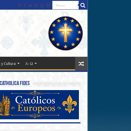
 y Cultura
Α- Ω
Catholica Fides