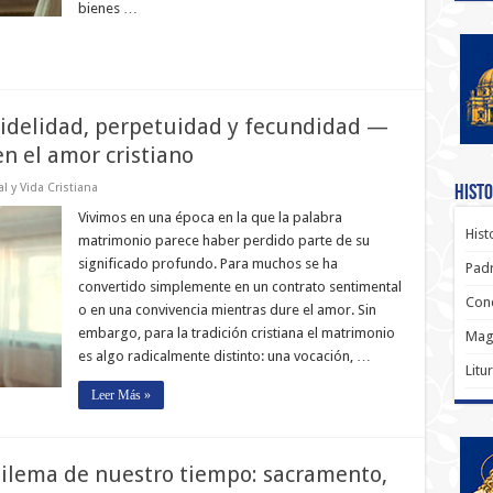
bienes …
fidelidad, perpetuidad y fecundidad —
en el amor cristiano
l y Vida Cristiana
Histo
Vivimos en una época en la que la palabra
Hist
matrimonio parece haber perdido parte de su
significado profundo. Para muchos se ha
Padr
convertido simplemente en un contrato sentimental
Conc
o en una convivencia mientras dure el amor. Sin
embargo, para la tradición cristiana el matrimonio
Magi
es algo radicalmente distinto: una vocación, …
Litu
Leer Más »
 dilema de nuestro tiempo: sacramento,