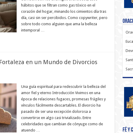
hábitos que se filtran como gas tóxico en el
corazón del hogar, minando los cimientos día tras
día, casi sin ser percibidos. Como copywriter, pero
Oraci
sobre todo como alguien que ama la belleza
intemporal …
Orac
Euca
Dev
Sant
 Fortaleza en un Mundo de Divorcios
Sacr
Una guía espiritual para redescubrir la belleza del
amor fiel y eterno Introducción Vivimos en una
época de relaciones fugaces, promesas frágiles y
vínculos fácilmente descartables. El divorcio ha
pasado de ser una excepción dolorosa a
convertirse en algo casi trivializado. Entre
celebridades que cambian de cónyuge como de
Fé y 
atuendo …