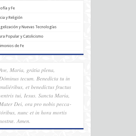
sofía y Fe
cia y Religión
gelización y Nuevas Tecnologías
ura Popular y Catolicismo
imonios de Fe
Ave, Maria, grátia plena,
Dóminus tecum. Benedícta tu in
muliéribus, et benedíctus fructus
ventris tui, Iesus. Sancta Maria,
Mater Dei, ora pro nobis pec­ca­
tóribus, nunc et in hora mortis
nostræ. Amen.