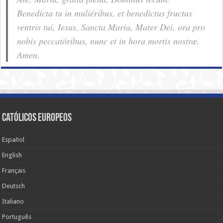
Benedícta tu in muliéribus, et benedíctus fructus
ventris tui, Iesus. Sancta Maria, Mater Dei, ora pro
nobis pec­ca­tóribus, nunc et in hora mortis nostræ.
Amen.
Católicos Europeos
Español
English
Français
Deutsch
Italiano
Português