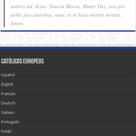
ventris tui, Iesus. Sancta Maria, Mater Dei, ora pro
nobis pec­ca­tóribus, nunc et in hora mortis nostræ.
Amen.
Católicos Europeos
Español
English
Français
Deutsch
Italiano
Português
Polski