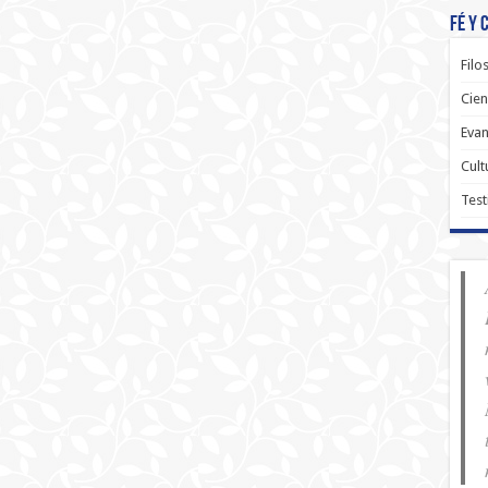
Fé y 
Filo
Cien
Evan
Cult
Test