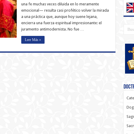
una fe muchas veces diluida en lo meramente
emocional— resulta casi profético volver la mirada
a una práctica que, aunque hoy suene lejana,
encierra una fuerza espiritual impresionante: el
juramento antimodernista. No fue …
Leer Más »
Doctr
Cate
Dog
Sagr
Sac