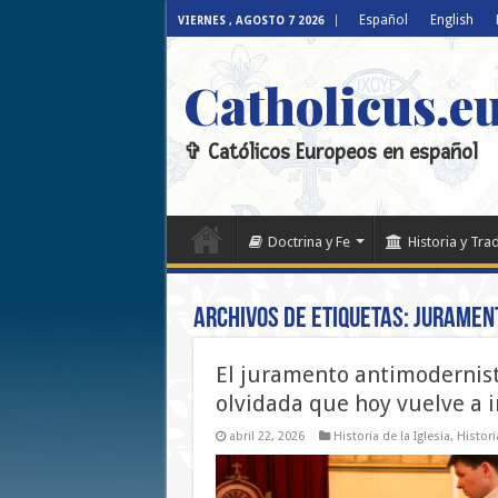
Español
English
VIERNES , AGOSTO 7 2026
Catholicus.e
✞ Católicos Europeos en español
Doctrina y Fe
Historia y Tra
Archivos de etiquetas:
juramen
El juramento antimodernist
olvidada que hoy vuelve a 
abril 22, 2026
Historia de la Iglesia
,
Histori