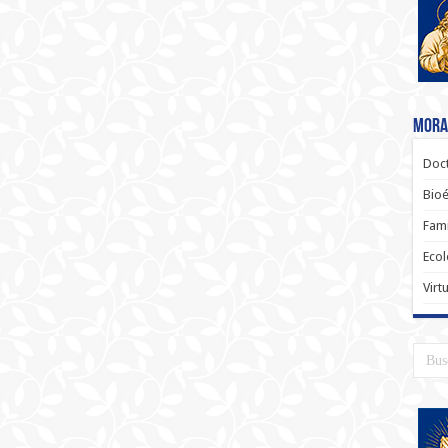
Moral
Doct
Bioé
Fami
Ecol
Virt