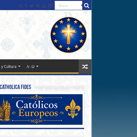
 y Cultura
Α- Ω
Catholica Fides