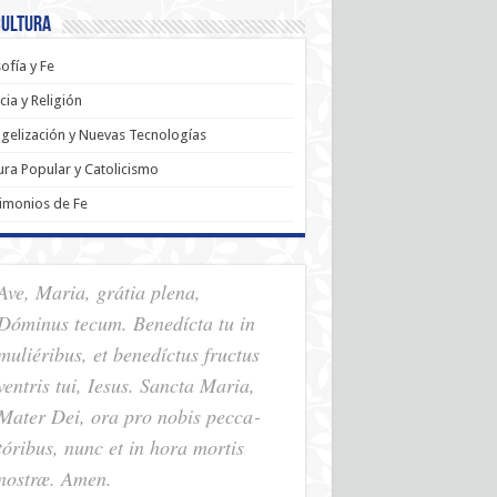
Cultura
sofía y Fe
cia y Religión
gelización y Nuevas Tecnologías
ura Popular y Catolicismo
imonios de Fe
Ave, Maria, grátia plena,
Dóminus tecum. Benedícta tu in
muliéribus, et benedíctus fructus
ventris tui, Iesus. Sancta Maria,
Mater Dei, ora pro nobis pec­ca­
tóribus, nunc et in hora mortis
nostræ. Amen.