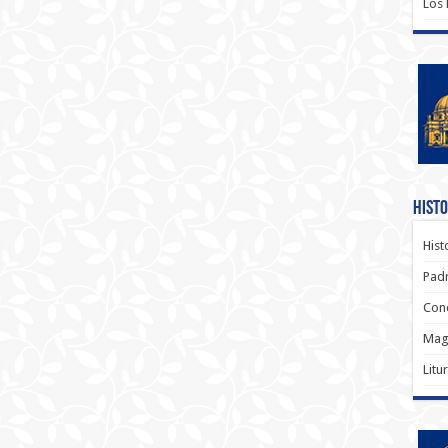
Los
Histo
Hist
Padr
Conc
Magi
Litu