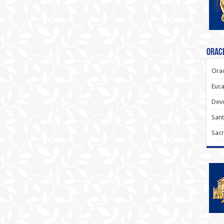
Oraci
Orac
Euca
Dev
Sant
Sacr