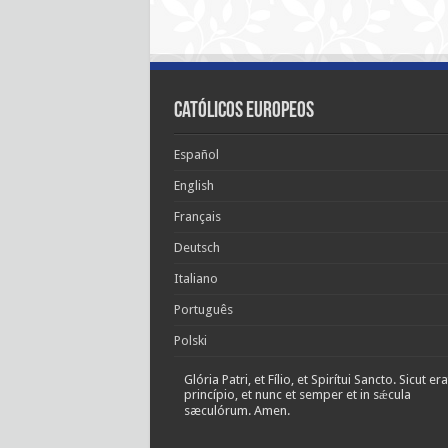
Católicos Europeos
Español
English
Français
Deutsch
Italiano
Português
Polski
Glória Patri, et Fílio, et Spirítui Sancto. Sicut era
princípio, et nunc et semper et in sǽcula
sæculórum. Amen.