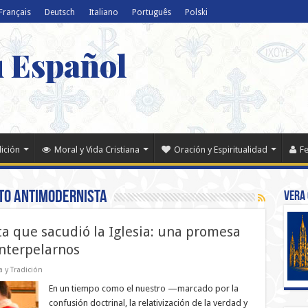
Français
Deutsch
Italiano
Português
Polski
u Español
dición
Moral y Vida Cristiana
Oración y Espiritualidad
Fe
to antimodernista
Vera 
a que sacudió la Iglesia: una promesa
interpelarnos
a y Tradición
En un tiempo como el nuestro —marcado por la
confusión doctrinal, la relativización de la verdad y